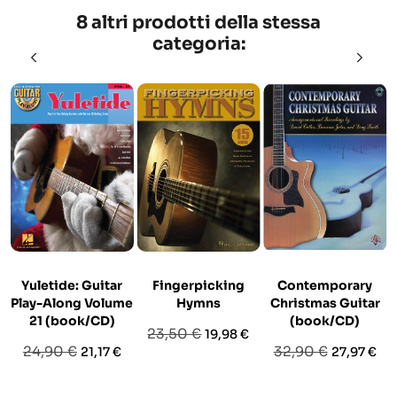
8 altri prodotti della stessa
categoria:
Yuletide: Guitar
Fingerpicking
Contemporary
Play-Along Volume
Hymns
Christmas Guitar
21 (book/CD)
(book/CD)
Prezzo
Prezzo
23,50 €
19,98 €
Prezzo
Prezzo
Prezzo
Prezzo
24,90 €
32,90 €
21,17 €
27,97 €
base
base
base