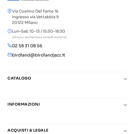
Via Cosimo Del Fante 16
Ingresso via Vettabbia 9
20122 Milano
Lun–Sab 10–13 / 15:30–18:30
(chiuso domenica e lunedì mattina)
02 58 31 08 56
birdland@birdlandjazz.it
CATALOGO
Pianoforte
Chitarra
INFORMAZIONI
Fiati
Le nostre scuole di musica
Basso e contrabbasso
Carta del Docente
Basi play-along
ACQUISTI & LEGALE