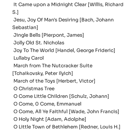
It Came upon a Midnight Clear [Willis, Richard
S.]
Jesu, Joy Of Man's Desiring [Bach, Johann
Sebastian]
Jingle Bells [Pierpont, James]
Jolly Old St. Nicholas
Joy To The World [Handel, George Frideric]
Lullaby Carol
March from The Nutcracker Suite
[Tchaikovsky, Peter Ilyich]
March of the Toys [Herbert, Victor]
O Christmas Tree
O Come Little Children [Schulz, Johann]
O Come, 0 Come, Emmanuel
O Come, All Ye Faithful [Wade, John Francis]
O Holy Night [Adam, Adolphe]
O Little Town of Bethlehem [Redner, Louis H.]