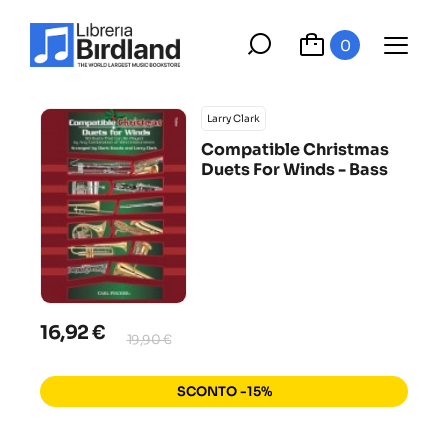
0
Larry Clark
Compatible Christmas
Duets For Winds - Bass
16,92 €
19,90 €
SCONTO -15%