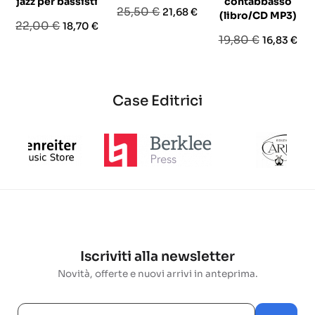
jazz per bassisti
contabbasso
Prezzo
Prezzo
25,50 €
21,68 €
(libro/CD MP3)
Prezzo
Prezzo
22,00 €
18,70 €
base
Prezzo
Prezzo
19,80 €
16,83 €
base
base
Case Editrici
Iscriviti alla newsletter
Novità, offerte e nuovi arrivi in anteprima.