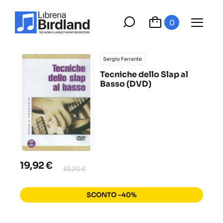
0
Sergio Ferrante
Tecniche dello Slap al
Basso (DVD)
19,92 €
33,20 €
SCONTO -40%