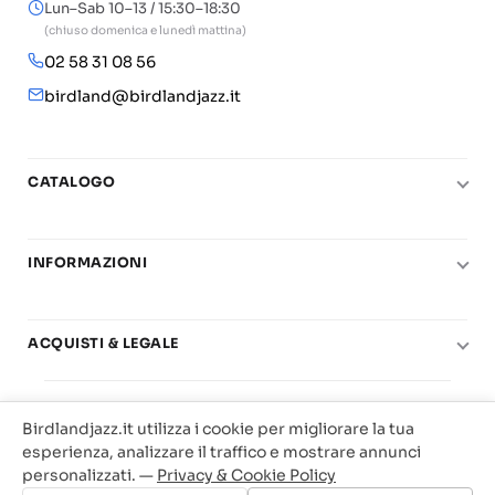
Lun–Sab 10–13 / 15:30–18:30
(chiuso domenica e lunedì mattina)
02 58 31 08 56
birdland@birdlandjazz.it
CATALOGO
Pianoforte
Chitarra
INFORMAZIONI
Fiati
Le nostre scuole di musica
Basso e contrabbasso
Carta del Docente
ACQUISTI & LEGALE
Basi play-along
Contatti
Diritto di recesso
© 2025 Vendita Metodi e Spartiti Musicali Libreria
Real Books
Il mio account
Condizioni di utilizzo
Birdlandjazz.it utilizza i cookie per migliorare la tua
Birdland Milano. P.Iva 12093700156
Big Band
esperienza, analizzare il traffico e mostrare annunci
Privacy & Cookie
Web Agency Milano
personalizzati. —
Privacy & Cookie Policy
Offerte