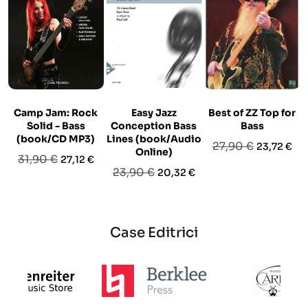
Camp Jam: Rock
Easy Jazz
Best of ZZ Top for
Solid - Bass
Conception Bass
Bass
(book/CD MP3)
Lines (book/Audio
Prezzo
Prezzo
27,90 €
23,72 €
Online)
Prezzo
Prezzo
31,90 €
27,12 €
base
Prezzo
Prezzo
23,90 €
20,32 €
base
base
Case Editrici