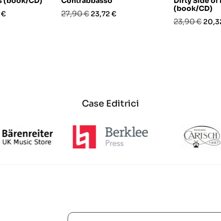
s (book/CD)
Contrabbasso
Dirty Side of
(book/CD)
o
Prezzo
Prezzo
27,90 €
 €
23,72 €
Prezzo
Prez
23,90 €
20,3
base
base
Case Editrici