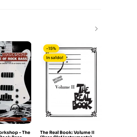
-15%
-15%
In saldo!
orkshop - The
The Real Book: Volume II
Improvvisaz