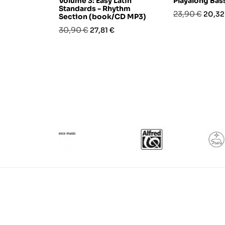
Volume 3: Easy Latin
Playalong Bas
Standards - Rhythm
Prezzo
Prezz
23,90 €
20,32
Section (book/CD MP3)
base
Prezzo
Prezzo
30,90 €
27,81 €
base