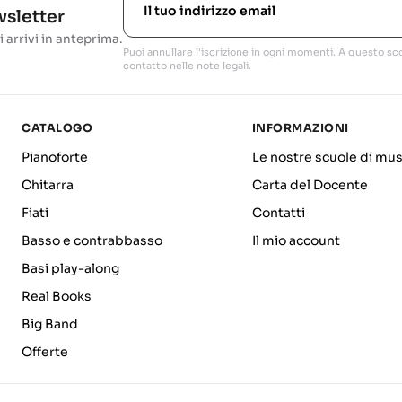
ewsletter
i arrivi in anteprima.
Puoi annullare l'iscrizione in ogni momenti. A questo sco
contatto nelle note legali.
CATALOGO
INFORMAZIONI
Pianoforte
Le nostre scuole di mus
Chitarra
Carta del Docente
Fiati
Contatti
Basso e contrabbasso
Il mio account
Basi play-along
Real Books
Big Band
Offerte