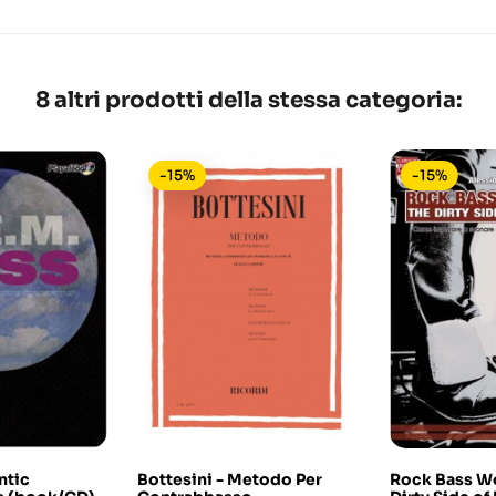
8 altri prodotti della stessa categoria:
-15%
-15%
ntic
Bottesini - Metodo Per
Rock Bass W