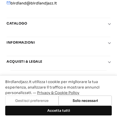
birdland@birdlandjazz.it
CATALOGO
Pianoforte
Chitarra
INFORMAZIONI
Fiati
Le nostre scuole di musica
Basso e contrabbasso
Carta del Docente
ACQUISTI & LEGALE
Basi play-along
Contatti
Diritto di recesso
© 2025 Vendita Metodi e Spartiti Musicali Libreria
Real Books
Il mio account
Condizioni di utilizzo
Birdlandjazz.it utilizza i cookie per migliorare la tua
Birdland Milano. P.Iva 12093700156
Big Band
esperienza, analizzare il traffico e mostrare annunci
Privacy & Cookie
Web Agency Milano
personalizzati. —
Privacy & Cookie Policy
Offerte
Traccia il tuo ordine
Gestisci preferenze
Solo necessari
Aggiungi al carrello
Accetta tutti