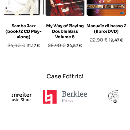
Samba Jazz
My Way of Playing
Manuale di basso 2
(book/2 CD Play-
Double Bass
(libro/DVD)
along)
Volume 5
Prezzo
Prezzo
22,90 €
19,47 €
Prezzo
Prezzo
Prezzo
Prezzo
24,90 €
28,90 €
21,17 €
24,57 €
base
base
base
Case Editrici