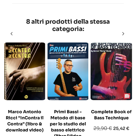
8 altri prodotti della stessa
categoria:
Marco Antonio
Primi Bassi -
Complete Book of
Ricci “InContra il
Metodo di base
Bass Technique
Contra” (libro &
per lo studio del
Prezzo
Prezzo
29,90 €
25,42 €
download video)
basso elettrico
base