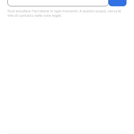
Puoi annullare l'iscrizione in ogni momenti. A questo scopo, cerca le
info di contatto nelle note legali.