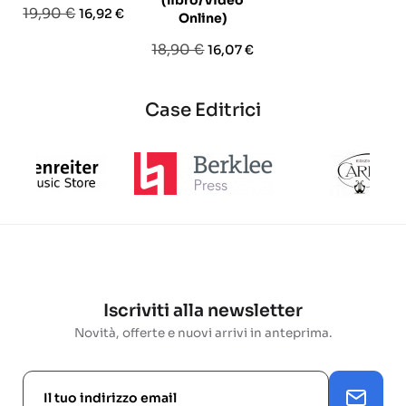
(libro/Video
Prezzo
Prezzo
19,90 €
16,92 €
Online)
base
Prezzo
Prezzo
18,90 €
16,07 €
base
Case Editrici
Iscriviti alla newsletter
Novità, offerte e nuovi arrivi in anteprima.