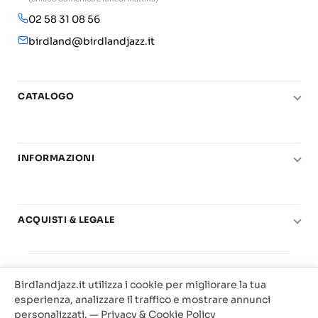
02 58 31 08 56
birdland@birdlandjazz.it
CATALOGO
Pianoforte
Chitarra
INFORMAZIONI
Fiati
Le nostre scuole di musica
Basso e contrabbasso
Carta del Docente
Basi play-along
ACQUISTI & LEGALE
Contatti
Real Books
Diritto di recesso
Il mio account
Big Band
© 2025 Vendita Metodi e Spartiti Musicali Libreria
Condizioni di utilizzo
Offerte
Birdlandjazz.it utilizza i cookie per migliorare la tua
Birdland Milano. P.Iva 12093700156
Privacy & Cookie
esperienza, analizzare il traffico e mostrare annunci
Web Agency Milano
personalizzati. —
Privacy & Cookie Policy