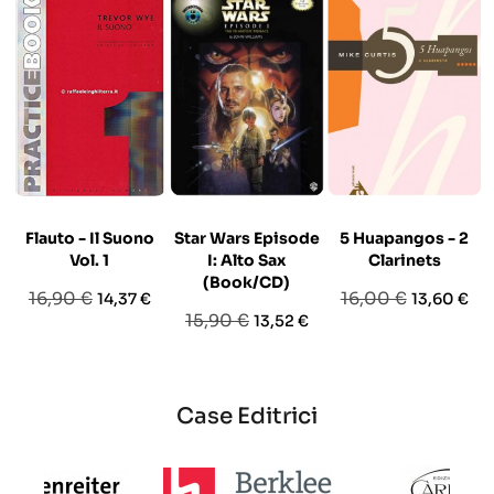
Flauto - Il Suono
Star Wars Episode
5 Huapangos - 2
Vol. 1
I: Alto Sax
Clarinets
(Book/CD)
Prezzo
Prezzo
Prezzo
Prezzo
16,90 €
16,00 €
14,37 €
13,60 €
Prezzo
Prezzo
15,90 €
13,52 €
base
base
base
Case Editrici