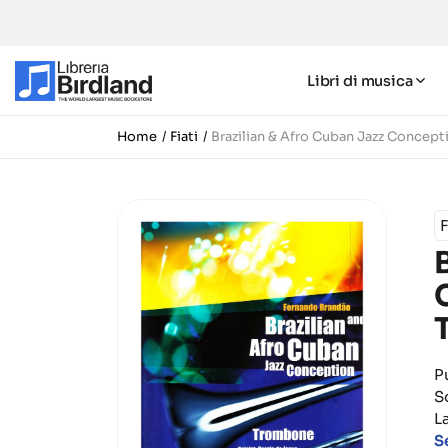
Libri di musica
Home
Fiati
Brazilian & Afro Cuban Jazz Conce
P
S
L
S