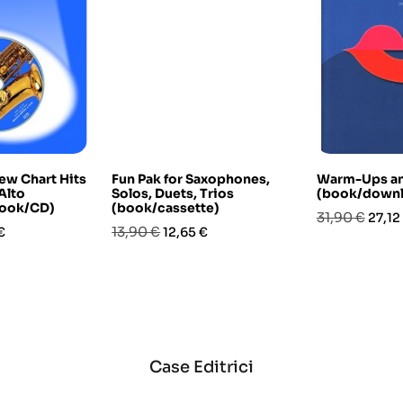
ew Chart Hits
Fun Pak for Saxophones,
Warm-Ups an
Alto
Solos, Duets, Trios
(book/downl
book/CD)
(book/cassette)
Prezzo
Prez
31,90 €
27,12
o
Prezzo
Prezzo
13,90 €
€
12,65 €
base
base
Case Editrici