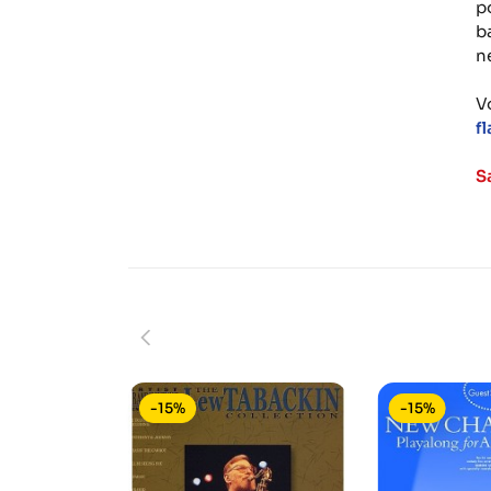
p
b
n
V
f
S
-15%
-15%