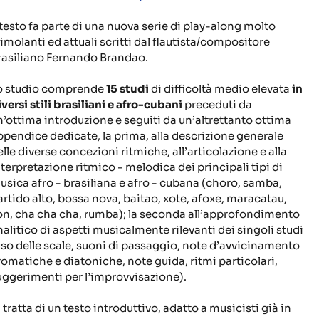
l testo fa parte di una nuova serie di play-along molto
timolanti ed attuali scritti dal flautista/compositore
rasiliano Fernando Brandao.
o studio comprende
15 studi
di difficoltà medio elevata
in
iversi stili brasiliani e afro-cubani
preceduti da
n’ottima introduzione e seguiti da un’altrettanto ottima
ppendice dedicate, la prima, alla descrizione generale
elle diverse concezioni ritmiche, all’articolazione e alla
nterpretazione ritmico - melodica dei principali tipi di
usica afro - brasiliana e afro - cubana (choro, samba,
artido alto, bossa nova, baitao, xote, afoxe, maracatau,
on, cha cha cha, rumba); la seconda all’approfondimento
nalitico di aspetti musicalmente rilevanti dei singoli studi
uso delle scale, suoni di passaggio, note d’avvicinamento
romatiche e diatoniche, note guida, ritmi particolari,
uggerimenti per l’improvvisazione).
 tratta di un testo introduttivo, adatto a musicisti già in