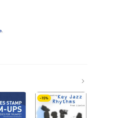
e
.
-15%
-15%