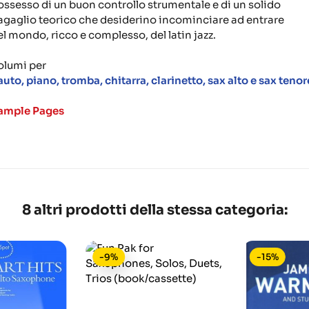
ossesso di un buon controllo strumentale e di un solido
agaglio teorico che desiderino incominciare ad entrare
el mondo, ricco e complesso, del latin jazz.
olumi per
lauto, piano, tromba, chitarra, clarinetto, sax alto e sax tenor
ample Pages
8 altri prodotti della stessa categoria:
-9%
-15%