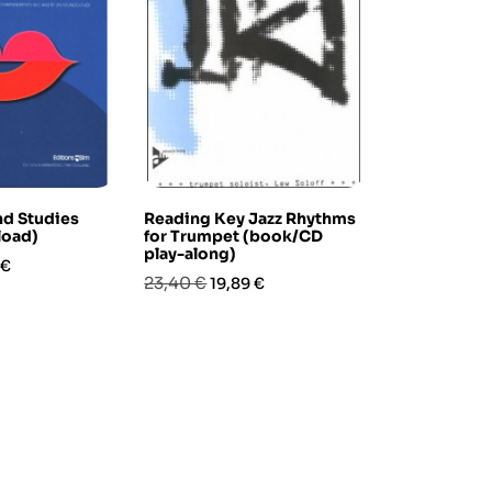
d Studies
Reading Key Jazz Rhythms
Introducing
oad)
for Trumpet (book/CD
Duets
play-along)
zo
Prezzo
Prez
17,60 €
 €
14,9
Prezzo
Prezzo
23,40 €
19,89 €
base
base