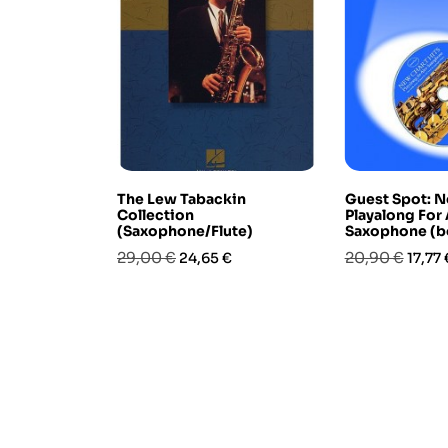
The Lew Tabackin
Guest Spot: N
Collection
Playalong For 
(Saxophone/Flute)
Saxophone (
Prezzo
Prezzo
Prezzo
Prezz
29,00 €
20,90 €
24,65 €
17,77 
base
base