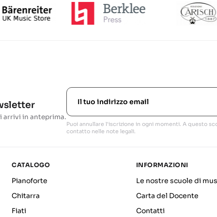
ewsletter
i arrivi in anteprima.
Puoi annullare l'iscrizione in ogni momenti. A questo sco
contatto nelle note legali.
CATALOGO
INFORMAZIONI
Pianoforte
Le nostre scuole di mus
Chitarra
Carta del Docente
Fiati
Contatti