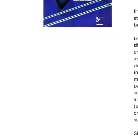
I
s
b
L
d
u
a
d
i
m
p
s
a
(
c
s
Si