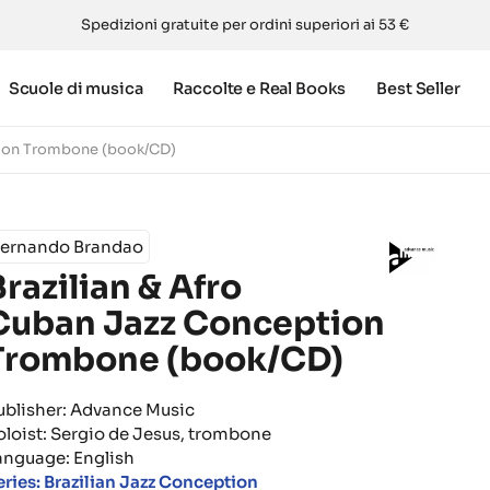
Spedizioni gratuite per ordini superiori ai 53 €
Scuole di musica
Raccolte e Real Books
Best Seller
ption Trombone (book/CD)
Fernando Brandao
Brazilian & Afro
Cuban Jazz Conception
Trombone (book/CD)
ublisher: Advance Music
oloist: Sergio de Jesus, trombone
anguage: English
eries: Brazilian Jazz Conception