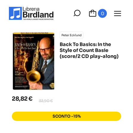
0
Peter Ecklund
Back To Basics: In the
Style of Count Basie
(score/2 CD play-along)
28,82 €
33,90 €
SCONTO -15%