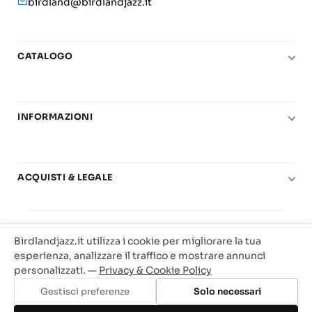
birdland@birdlandjazz.it
CATALOGO
Pianoforte
Chitarra
INFORMAZIONI
Fiati
Le nostre scuole di musica
Basso e contrabbasso
Carta del Docente
Basi play-along
ACQUISTI & LEGALE
Contatti
Real Books
Diritto di recesso
Il mio account
Big Band
© 2025 Vendita Metodi e Spartiti Musicali Libreria
Condizioni di utilizzo
Offerte
Birdlandjazz.it utilizza i cookie per migliorare la tua
Birdland Milano. P.Iva 12093700156
Privacy & Cookie
esperienza, analizzare il traffico e mostrare annunci
Web Agency Milano
personalizzati. —
Privacy & Cookie Policy
Traccia il tuo ordine
Gestisci preferenze
Solo necessari
Aggiungi al carrello