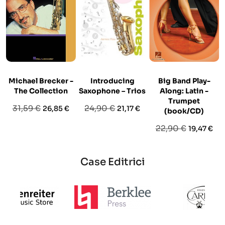
Michael Brecker -
Introducing
Big Band Play-
The Collection
Saxophone – Trios
Along: Latin -
Trumpet
Prezzo
Prezzo
Prezzo
Prezzo
31,59 €
24,90 €
26,85 €
21,17 €
(book/CD)
base
base
Prezzo
Prezzo
22,90 €
19,47 €
base
Case Editrici