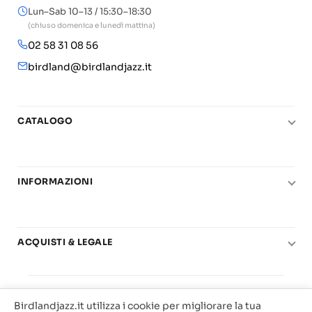
Lun–Sab 10–13 / 15:30–18:30
(chiuso domenica e lunedì mattina)
02 58 31 08 56
birdland@birdlandjazz.it
CATALOGO
Pianoforte
Chitarra
INFORMAZIONI
Fiati
Le nostre scuole di musica
Basso e contrabbasso
Carta del Docente
Basi play-along
ACQUISTI & LEGALE
Contatti
Real Books
Diritto di recesso
Il mio account
Big Band
© 2025 Vendita Metodi e Spartiti Musicali Libreria
Condizioni di utilizzo
Offerte
Birdlandjazz.it utilizza i cookie per migliorare la tua
Birdland Milano. P.Iva 12093700156