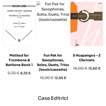
Method for
Fun Pak for
5 Huapangos - 2
Trombone &
Saxophones,
Clarinets
Baritone Book 1
Solos, Duets, Trios
Prezzo
Prezzo
16,00 €
13,60 €
(book/cassette)
Prezzo
Prezzo
9,70 €
8,25 €
base
Prezzo
Prezzo
13,90 €
12,65 €
base
base
Case Editrici