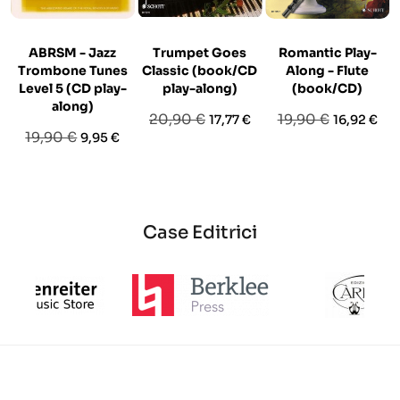
ABRSM - Jazz
Trumpet Goes
Romantic Play-
Trombone Tunes
Classic (book/CD
Along - Flute
Level 5 (CD play-
play-along)
(book/CD)
along)
Prezzo
Prezzo
Prezzo
Prezzo
20,90 €
19,90 €
17,77 €
16,92 €
Prezzo
Prezzo
19,90 €
9,95 €
base
base
base
Case Editrici