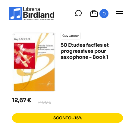
0
Guy Lacour
50 Etudes faciles et
progressives pour
saxophone - Book 1
12,67 €
14,90 €
SCONTO -15%