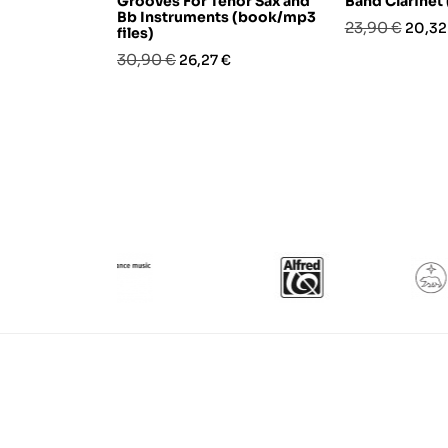
Grooves For Tenor Sax and
Band Clarinet
Bb Instruments (book/mp3
Prezzo
Prezz
23,90 €
20,32
files)
base
Prezzo
Prezzo
30,90 €
26,27 €
base