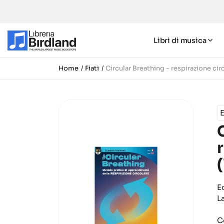
Libri di musica
Home
Fiati
Circular Breathing - respirazione cir
E
E
L
C