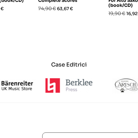
 (book/CD)
Complete Scores
For Alto Sax
(book/CD)
o
Prezzo
Prezzo
74,90 €
 €
63,67 €
Prezzo
Prez
19,90 €
16,92
base
base
Case Editrici