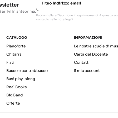
ewsletter
i arrivi in anteprima.
Puoi annullare l'iscrizione in ogni momenti. A questo sco
contatto nelle note legali.
CATALOGO
INFORMAZIONI
Pianoforte
Le nostre scuole di mus
Chitarra
Carta del Docente
Fiati
Contatti
Basso e contrabbasso
Il mio account
Basi play-along
Real Books
Big Band
Offerte