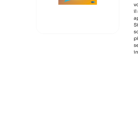
v
i
a
S
s
p
s
in