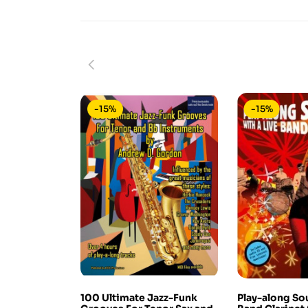
-15%
-15%
100 Ultimate Jazz-Funk
Play-along Sou