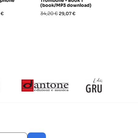
ophone
Trombone - Book 1
major
(book/MP3 download)
Prezzo
Pre
27,50 €
23,
zo
Prezzo
Prezzo
34,20 €
 €
29,07 €
base
base