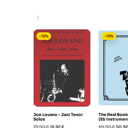
-15%
-15%
Joe Lovano - Jazz Tenor
The Real Book
Solos
(Eb Instrumen
Prezzo
Prezzo
Prezzo
Prezz
19,90 €
59,90 €
16,92 €
50,92