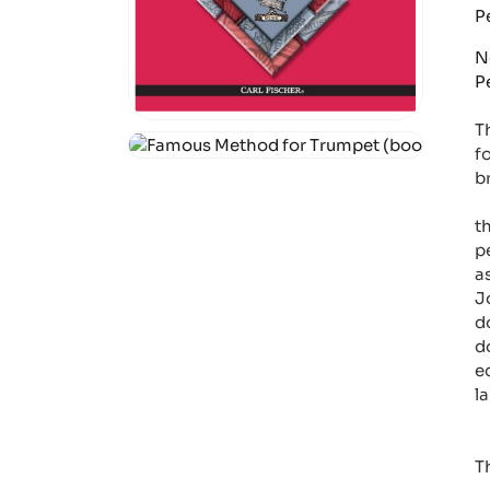
P
N
P
T
f
b
t
p
a
J
d
d
e
l
T