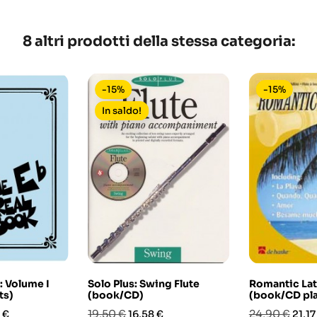
8 altri prodotti della stessa categoria:
-15%
-15%
In saldo!
: Volume I
Solo Plus: Swing Flute
Romantic Lati
ts)
(book/CD)
(book/CD pla
o
Prezzo
Prezzo
Prezzo
Prez
19,50 €
24,90 €
 €
16,58 €
21,17