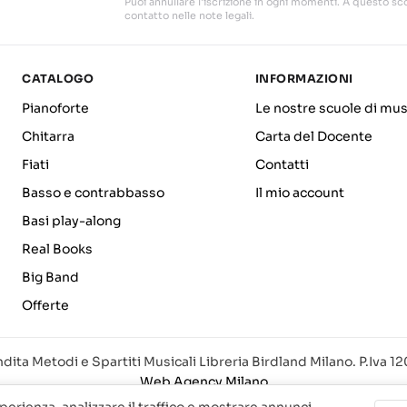
Puoi annullare l'iscrizione in ogni momenti. A questo sco
contatto nelle note legali.
CATALOGO
INFORMAZIONI
Pianoforte
Le nostre scuole di mus
Chitarra
Carta del Docente
Fiati
Contatti
Basso e contrabbasso
Il mio account
Basi play-along
Real Books
Big Band
Offerte
dita Metodi e Spartiti Musicali Libreria Birdland Milano. P.Iva 
Web Agency Milano