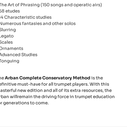
The Art of Phrasing (150 songs and operatic airs)
68 etudes
14 Characteristic studies
Numerous fantasies and other solos
Slurring
Legato
Scales
Ornaments
Advanced Studies
Tonguing
he
Arban Complete Conservatory Method
is the
efinitive must-have for all trumpet players. With this
asterful new edition and all of its extra resources, the
rban willremain the driving force in trumpet education
or generations to come.