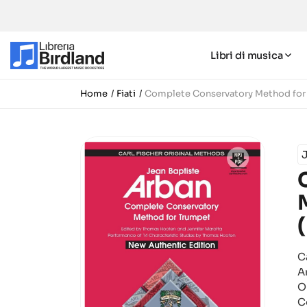
Libri di musica
Home
Fiati
Complete Conservatory Method for 
J
C
A
O
C