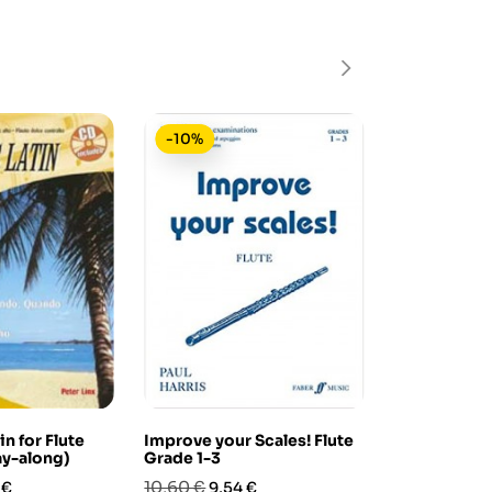
-10%
-15%
n for Flute
Improve your Scales! Flute
Il Clarinett
y-along)
Grade 1-3
Virtuoso Cla
zo
Prezzo
Prezzo
Prezzo
Pre
10,60 €
18,90 €
 €
9,54 €
16,0