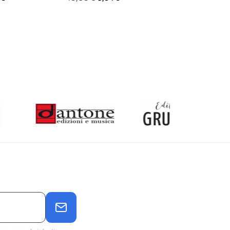
base
base