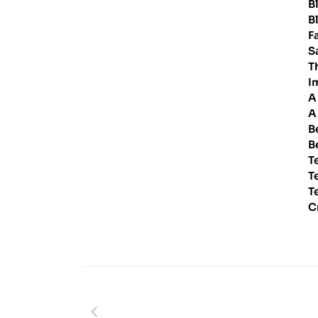
B
B
F
S
T
I
A
A
B
B
T
T
T
C