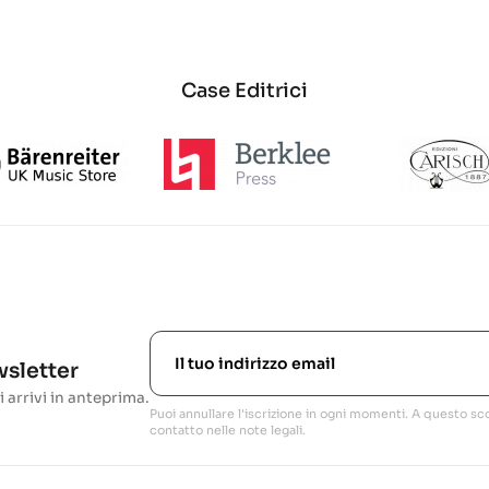
Case Editrici
ewsletter
i arrivi in anteprima.
Puoi annullare l'iscrizione in ogni momenti. A questo sco
contatto nelle note legali.