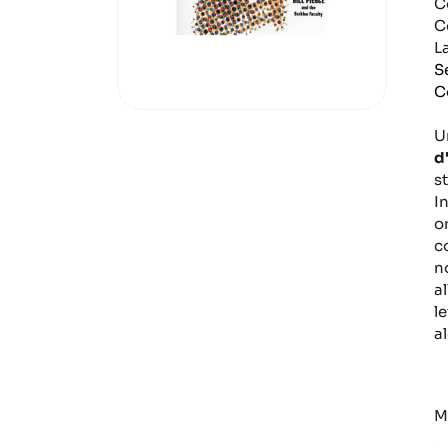
C
C
L
S
C
U
d
s
I
o
c
n
a
l
a
M