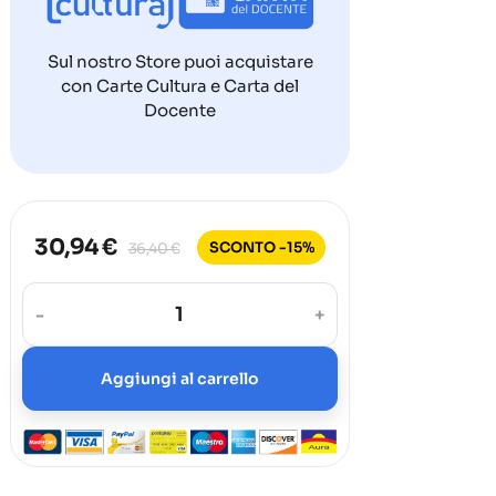
Sul nostro Store puoi acquistare
con Carte Cultura e Carta del
Docente
30,94 €
SCONTO -15%
36,40 €
-
+
Aggiungi al carrello