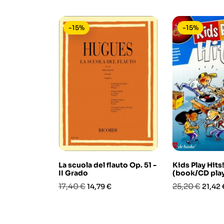
-15%
-15%
La scuola del flauto Op. 51 -
Kids Play Hits
II Grado
(book/CD pla
Prezzo
Prezzo
Prezzo
Prezz
17,40 €
25,20 €
14,79 €
21,42 
base
base