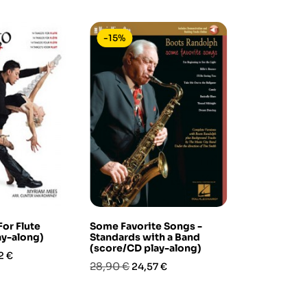
-15%
-15%
or Flute
Some Favorite Songs -
Swinging Ro
y-along)
Standards with a Band
Along Alto
(score/CD play-along)
(book/CD)
zo
2 €
Prezzo
Prezzo
Prezzo
Pre
28,90 €
19,90 €
24,57 €
16,9
base
base