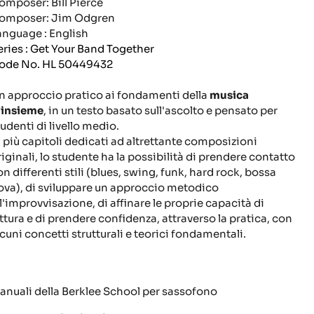
omposer: Bill Pierce
omposer: Jim Odgren
anguage : English
eries : Get Your Band Together
ode No. HL 50449432
n approccio pratico ai fondamenti della
musica
'insieme
, in un testo basato sull'ascolto e pensato per
tudenti di livello medio.
n più capitoli dedicati ad altrettante composizioni
riginali, lo studente ha la possibilità di prendere contatto
on differenti stili (blues, swing, funk, hard rock, bossa
ova), di sviluppare un approccio metodico
ll'improvvisazione, di affinare le proprie capacità di
ettura e di prendere confidenza, attraverso la pratica, con
lcuni concetti strutturali e teorici fondamentali.
anuali della Berklee School per sassofono