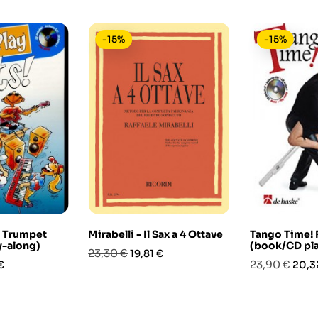
-15%
-15%
! Trumpet
Mirabelli - Il Sax a 4 Ottave
Tango Time! F
y-along)
(book/CD pla
Prezzo
Prezzo
23,30 €
19,81 €
o
Prezzo
Prez
23,90 €
€
20,3
base
base