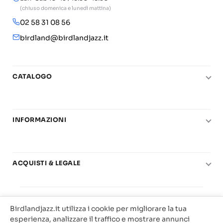
(chiuso domenica e lunedì mattina)
02 58 31 08 56
birdland@birdlandjazz.it
CATALOGO
Pianoforte
Chitarra
INFORMAZIONI
Fiati
Le nostre scuole di musica
Basso e contrabbasso
Carta del Docente
Basi play-along
ACQUISTI & LEGALE
Contatti
Real Books
Diritto di recesso
Il mio account
Big Band
© 2025 Vendita Metodi e Spartiti Musicali Libreria
Condizioni di utilizzo
Offerte
Birdlandjazz.it utilizza i cookie per migliorare la tua
Birdland Milano. P.Iva 12093700156
Privacy & Cookie
esperienza, analizzare il traffico e mostrare annunci
Web Agency Milano