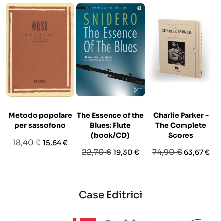
Metodo popolare
The Essence of the
Charlie Parker -
per sassofono
Blues: Flute
The Complete
(book/CD)
Scores
Prezzo
Prezzo
18,40 €
15,64 €
Prezzo
Prezzo
Prezzo
Prezzo
22,70 €
74,90 €
19,30 €
63,67 €
base
base
base
Case Editrici