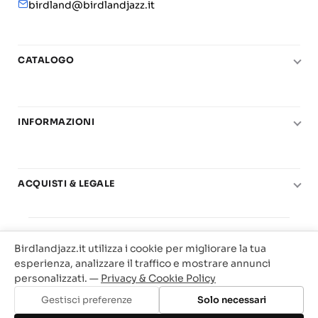
birdland@birdlandjazz.it
CATALOGO
Pianoforte
Chitarra
INFORMAZIONI
Fiati
Le nostre scuole di musica
Basso e contrabbasso
Carta del Docente
Basi play-along
ACQUISTI & LEGALE
Contatti
Real Books
Diritto di recesso
Il mio account
Big Band
© 2025 Vendita Metodi e Spartiti Musicali Libreria
Condizioni di utilizzo
Offerte
Birdlandjazz.it utilizza i cookie per migliorare la tua
Birdland Milano. P.Iva 12093700156
Privacy & Cookie
esperienza, analizzare il traffico e mostrare annunci
Web Agency Milano
personalizzati. —
Privacy & Cookie Policy
Traccia il tuo ordine
Gestisci preferenze
Solo necessari
Aggiungi al carrello