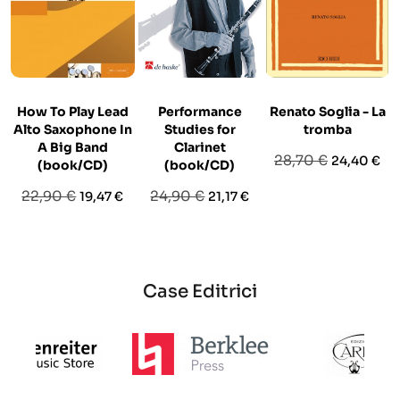
How To Play Lead
Performance
Renato Soglia - La
Alto Saxophone In
Studies for
tromba
A Big Band
Clarinet
Prezzo
Prezzo
28,70 €
24,40 €
(book/CD)
(book/CD)
base
Prezzo
Prezzo
Prezzo
Prezzo
22,90 €
24,90 €
19,47 €
21,17 €
base
base
Case Editrici