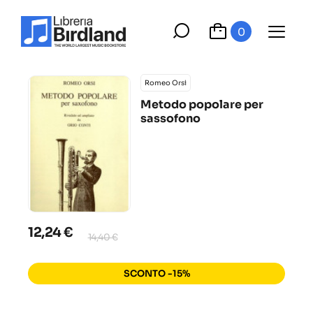
0
Romeo Orsi
Metodo popolare per
sassofono
12,24 €
14,40 €
SCONTO -15%