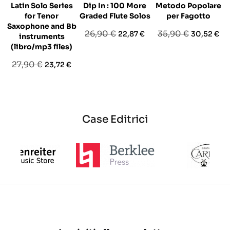
Latin Solo Series
Dip In : 100 More
Metodo Popolare
for Tenor
Graded Flute Solos
per Fagotto
Saxophone and Bb
Prezzo
Prezzo
Prezzo
Prezzo
26,90 €
35,90 €
22,87 €
30,52 €
instruments
base
base
(libro/mp3 files)
Prezzo
Prezzo
27,90 €
23,72 €
base
Case Editrici