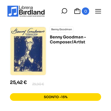
0
Benny Goodman
Benny Goodman -
Composer/Artist
25,42 €
29,90 €
SCONTO -15%