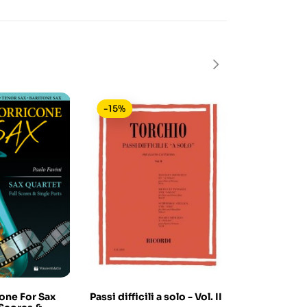
-15%
-15%
one For Sax
Passi difficili a solo - Vol. II
Methode de 