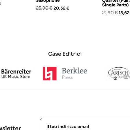
Saxophone
Quartet (Full
o
€
Single Parts)
Prezzo
Prezzo
23,90 €
20,32 €
Prezzo
Prez
21,90 €
18,62
base
base
Case Editrici
ewsletter