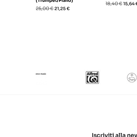
(Trumpet/Piano)
Prezzo
Prezz
18,40 €
15,64 
Prezzo
Prezzo
25,00 €
21,25 €
base
base
Iscriviti alla n