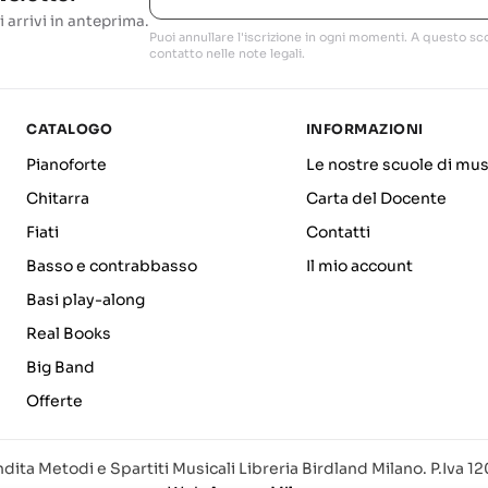
i arrivi in anteprima.
Puoi annullare l'iscrizione in ogni momenti. A questo sco
contatto nelle note legali.
CATALOGO
INFORMAZIONI
Pianoforte
Le nostre scuole di mus
Chitarra
Carta del Docente
Fiati
Contatti
Basso e contrabbasso
Il mio account
Basi play-along
Real Books
Big Band
Offerte
dita Metodi e Spartiti Musicali Libreria Birdland Milano. P.Iva 