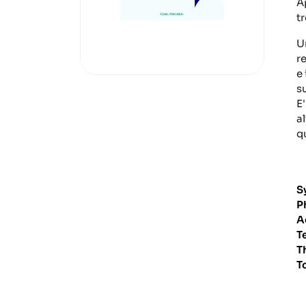
A
t
U
r
e
s
E
a
q
S
P
A
T
T
T