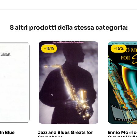
8 altri prodotti della stessa categoria:
-15%
-15%
In Blue
Jazz and Blues Greats for
Ennio Morric