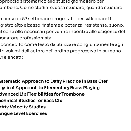
pproccio sistematico allo studio giornaliero per
rombone. Come studiare, cosa studiare, quando studiare.
n corso di 52 settimane progettato per sviluppare il
egistro alto e basso, insieme a potenza, resistenza, suono,
 il controllo necessari per venire incontro alle esigenze del
uonatore professionista.
' concepito come testo da utilizzare congiuntamente agli
ltri volumi dell'autore nell'ordine progressivo in cui sono
ui elencati:
ystematic Approach to Daily Practice in Bass Clef
hysical Approach to Elementary Brass Playing
dvanced Lip Flexibilities for Trombone
echnical Studies for Bass Clef
hirty Velocity Studies
ongue Level Exercises