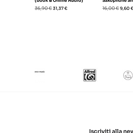
(book & Online Audio)
Saxophone an
Prezzo
Prezzo
Prezzo
Prezz
36,90 €
16,00 €
31,37 €
9,60 
base
base
Iscriviti alla n