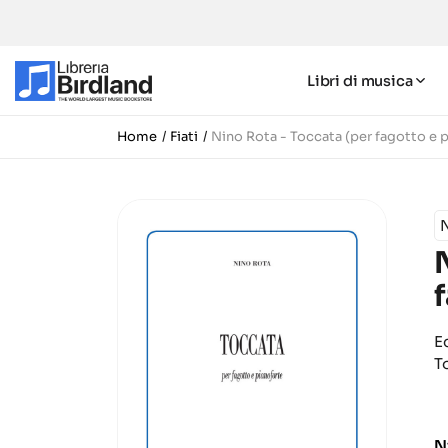
Libri di musica
Home
Fiati
Nino Rota - Toccata (per fagotto e 
E
T
N