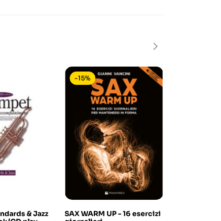
-15%
-15%
andards & Jazz
SAX WARM UP - 16 esercizi
Systematic 