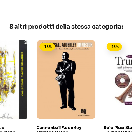
8 altri prodotti della stessa categoria:
-15%
-15%
es -
Cannonball Adderley –
Solo Plus: St