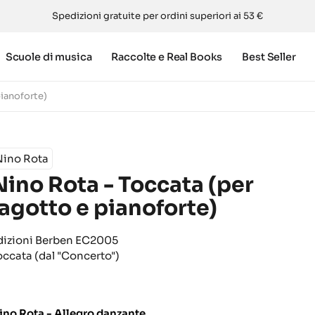
Spedizioni gratuite per ordini superiori ai 53 €
Scuole di musica
Raccolte e Real Books
Best Seller
pianoforte)
Nino Rota
Nino Rota - Toccata (per
fagotto e pianoforte)
dizioni Berben EC2005
occata (dal "Concerto")
ino Rota - Allegro danzante