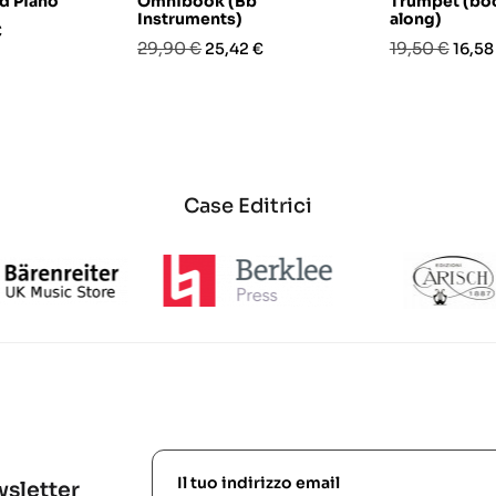
d Piano
Omnibook (Bb
Trumpet (bo
Instruments)
along)
o
€
Prezzo
Prezzo
Prezzo
Prez
29,90 €
19,50 €
25,42 €
16,58
base
base
Case Editrici
ewsletter