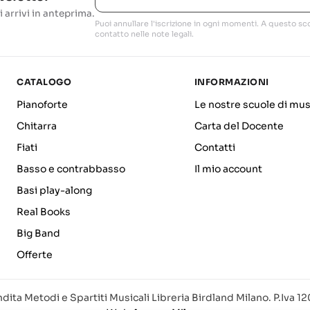
i arrivi in anteprima.
Puoi annullare l'iscrizione in ogni momenti. A questo sco
contatto nelle note legali.
CATALOGO
INFORMAZIONI
Pianoforte
Le nostre scuole di mus
Chitarra
Carta del Docente
Fiati
Contatti
Basso e contrabbasso
Il mio account
Basi play-along
Real Books
Big Band
Offerte
dita Metodi e Spartiti Musicali Libreria Birdland Milano. P.Iva 