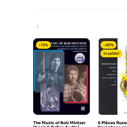
-15%
-40%
In saldo!
The Music of Bob Mintzer
6 Pièces Russ