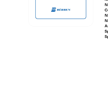
N
C
N
N
A
S
S