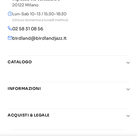
20122 Milano
Lun–Sab 10–13 / 15:30–18:30
(chiuso domenica e lunedì mattina)
02 58 31 08 56
birdland@birdlandjazz.it
CATALOGO
Pianoforte
Chitarra
INFORMAZIONI
Fiati
Le nostre scuole di musica
Basso e contrabbasso
Carta del Docente
Basi play-along
ACQUISTI & LEGALE
Contatti
Real Books
Diritto di recesso
Il mio account
Big Band