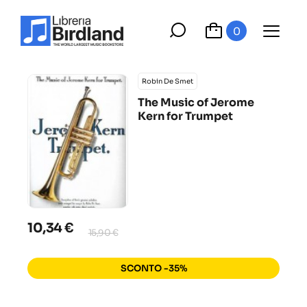
0
Robin De Smet
The Music of Jerome
Kern for Trumpet
10,34 €
15,90 €
SCONTO -35%