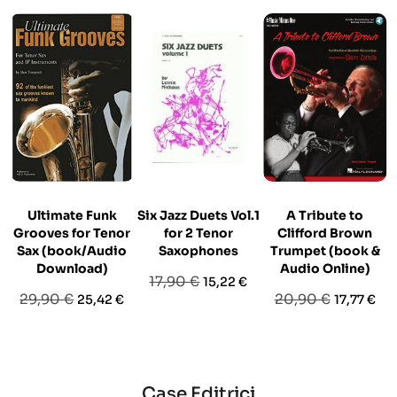
Ultimate Funk
Six Jazz Duets Vol.1
A Tribute to
Grooves for Tenor
for 2 Tenor
Clifford Brown
Sax (book/Audio
Saxophones
Trumpet (book &
Download)
Audio Online)
Prezzo
Prezzo
17,90 €
15,22 €
Prezzo
Prezzo
Prezzo
Prezzo
29,90 €
20,90 €
25,42 €
17,77 €
base
base
base
Case Editrici