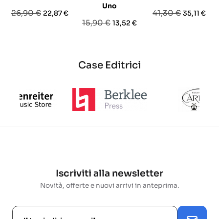
Uno
Prezzo
Prezzo
Prezzo
Prezzo
26,90 €
41,30 €
22,87 €
35,11 €
Prezzo
Prezzo
15,90 €
13,52 €
base
base
base
Case Editrici
Iscriviti alla newsletter
Novità, offerte e nuovi arrivi in anteprima.