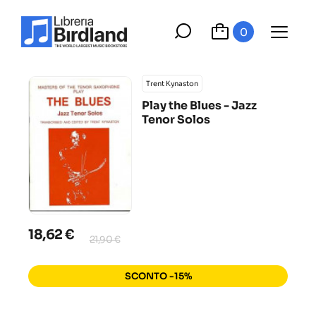
0
Trent Kynaston
Play the Blues - Jazz
Tenor Solos
18,62 €
21,90 €
SCONTO -15%