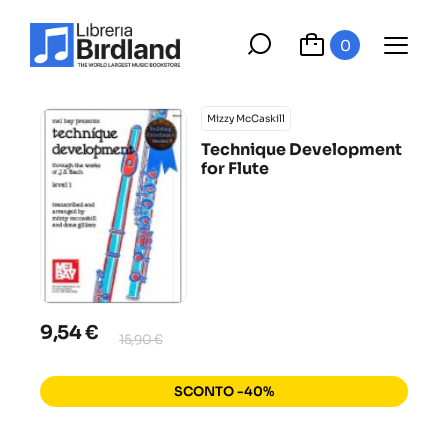
0
Mizzy McCaskill
Technique Development
for Flute
9,54 €
15,90 €
SCONTO -40%