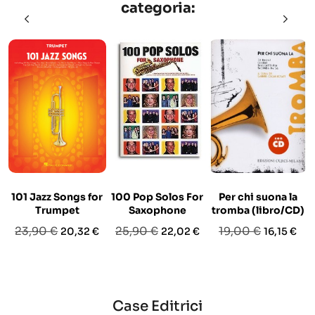
categoria:
101 Jazz Songs for
100 Pop Solos For
Per chi suona la
Trumpet
Saxophone
tromba (libro/CD)
Prezzo
Prezzo
Prezzo
Prezzo
Prezzo
Prezzo
23,90 €
25,90 €
19,00 €
20,32 €
22,02 €
16,15 €
base
base
base
Case Editrici