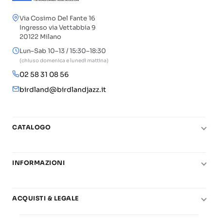
Via Cosimo Del Fante 16
Ingresso via Vettabbia 9
20122 Milano
Lun–Sab 10–13 / 15:30–18:30
(chiuso domenica e lunedì mattina)
02 58 31 08 56
birdland@birdlandjazz.it
CATALOGO
Pianoforte
Chitarra
INFORMAZIONI
Fiati
Le nostre scuole di musica
Basso e contrabbasso
Carta del Docente
ACQUISTI & LEGALE
Basi play-along
Contatti
Diritto di recesso