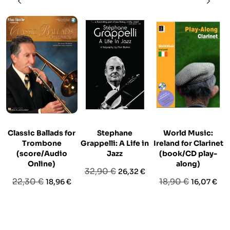
Classic Ballads for
Stephane
World Music:
Trombone
Grappelli: A Life in
Ireland for Clarinet
(score/Audio
Jazz
(book/CD play-
Online)
along)
Prezzo
Prezzo
32,90 €
26,32 €
Prezzo
Prezzo
Prezzo
Prezzo
22,30 €
18,90 €
18,96 €
16,07 €
base
base
base