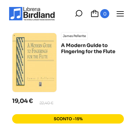
0
James Pellerite
A Modern Guide to
Fingering for the Flute
19,04 €
22,40 €
SCONTO -15%