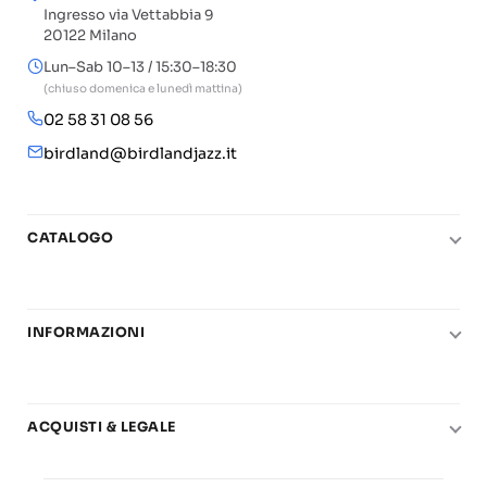
Ingresso via Vettabbia 9
20122 Milano
Lun–Sab 10–13 / 15:30–18:30
(chiuso domenica e lunedì mattina)
02 58 31 08 56
birdland@birdlandjazz.it
CATALOGO
Pianoforte
Chitarra
INFORMAZIONI
Fiati
Le nostre scuole di musica
Basso e contrabbasso
Carta del Docente
Basi play-along
ACQUISTI & LEGALE
Contatti
Real Books
Diritto di recesso
Il mio account