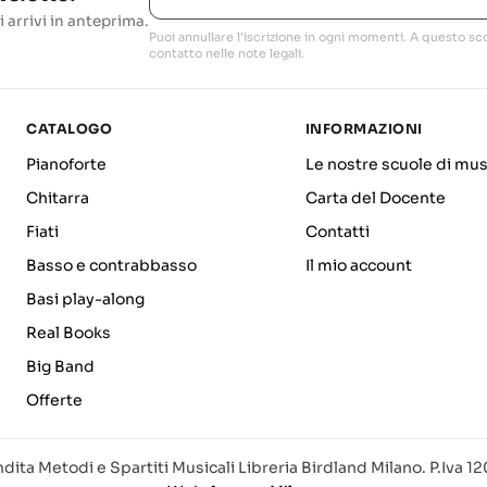
i arrivi in anteprima.
Puoi annullare l'iscrizione in ogni momenti. A questo sco
contatto nelle note legali.
CATALOGO
INFORMAZIONI
Pianoforte
Le nostre scuole di mus
Chitarra
Carta del Docente
Fiati
Contatti
Basso e contrabbasso
Il mio account
Basi play-along
Real Books
Big Band
Offerte
dita Metodi e Spartiti Musicali Libreria Birdland Milano. P.Iva 