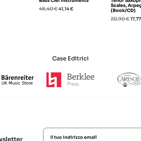
Bass Clef Instruments
Tenor Saxop
Scales, Arpe
Prezzo
Prezzo
48,40 €
41,14 €
(Book/CD)
base
Prezzo
Prez
20,90 €
17,77
base
Case Editrici
ewsletter