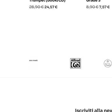
Trumpet (book/CD)
Grade 3
Prezzo
Prezzo
Prezzo
Prezzo
28,90 €
8,90 €
24,57 €
7,57 €
base
base
Iscriviti alla n