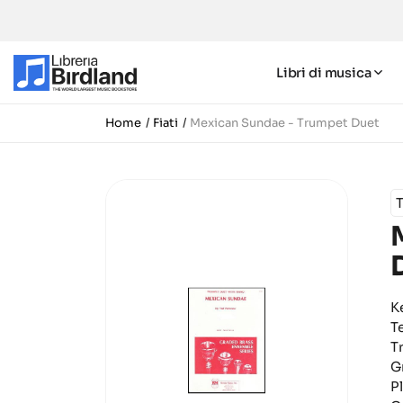
Libri di musica
Home
Fiati
Mexican Sundae - Trumpet Duet
K
T
T
G
Pl