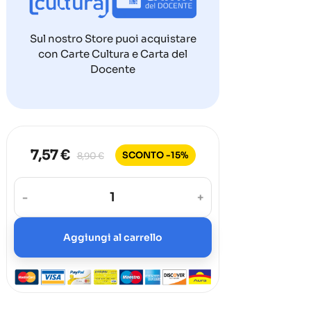
Sul nostro Store puoi acquistare
con Carte Cultura e Carta del
Docente
7,57 €
SCONTO -15%
8,90 €
-
+
Aggiungi al carrello