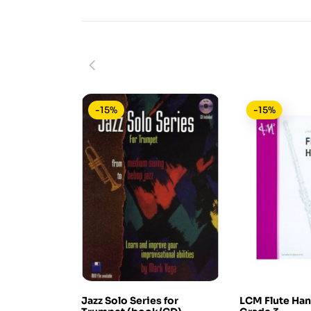
-15%
-15%
Jazz Solo Series for
LCM Flute Ha