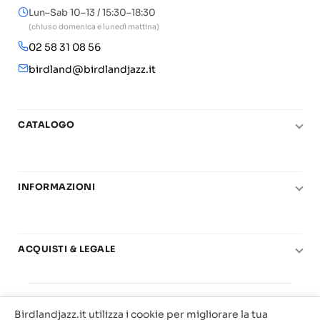
Lun–Sab 10–13 / 15:30–18:30
(chiuso domenica e lunedì mattina)
02 58 31 08 56
birdland@birdlandjazz.it
CATALOGO
Pianoforte
Chitarra
INFORMAZIONI
Fiati
Le nostre scuole di musica
Basso e contrabbasso
Carta del Docente
Basi play-along
ACQUISTI & LEGALE
Contatti
Real Books
Diritto di recesso
Il mio account
Big Band
© 2025 Vendita Metodi e Spartiti Musicali Libreria
Condizioni di utilizzo
Offerte
Birdlandjazz.it utilizza i cookie per migliorare la tua
Birdland Milano. P.Iva 12093700156