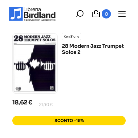
0
Ken Slone
28 Modern Jazz Trumpet
Solos 2
18,62 €
21,90 €
SCONTO -15%