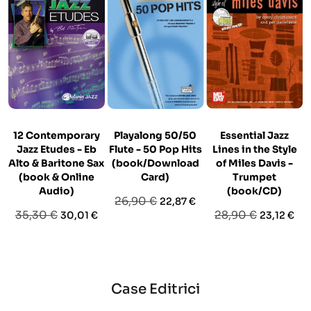
12 Contemporary
Playalong 50/50
Essential Jazz
Jazz Etudes - Eb
Flute - 50 Pop Hits
Lines in the Style
Alto & Baritone Sax
(book/Download
of Miles Davis -
(book & Online
Card)
Trumpet
Audio)
(book/CD)
Prezzo
Prezzo
26,90 €
22,87 €
Prezzo
Prezzo
Prezzo
Prezzo
35,30 €
28,90 €
30,01 €
23,12 €
base
base
base
Case Editrici