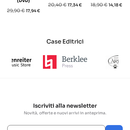
(DVD)
Prezzo
Prezzo
Prezzo
Prezzo
20,40 €
18,90 €
17,34 €
14,18 €
Prezzo
Prezzo
29,90 €
17,94 €
base
base
base
Case Editrici
Iscriviti alla newsletter
Novità, offerte e nuovi arrivi in anteprima.