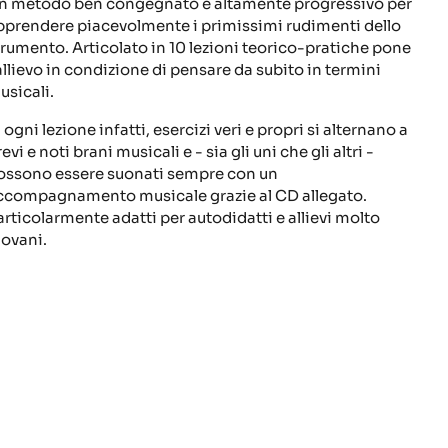
n metodo ben congegnato e altamente progressivo per
pprendere piacevolmente i primissimi rudimenti dello
trumento. Articolato in 10 lezioni teorico-pratiche pone
'allievo in condizione di pensare da subito in termini
usicali.
 ogni lezione infatti, esercizi veri e propri si alternano a
evi e noti brani musicali e - sia gli uni che gli altri -
ossono essere suonati sempre con un
ccompagnamento musicale grazie al CD allegato.
articolarmente adatti per autodidatti e allievi molto
iovani.