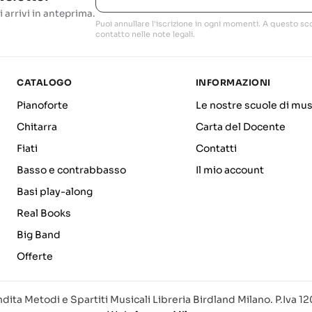
i arrivi in anteprima.
Puoi annullare l'iscrizione in ogni momenti. A questo sco
contatto nelle note legali.
CATALOGO
INFORMAZIONI
Pianoforte
Le nostre scuole di mus
Chitarra
Carta del Docente
Fiati
Contatti
Basso e contrabbasso
Il mio account
Basi play-along
Real Books
Big Band
Offerte
dita Metodi e Spartiti Musicali Libreria Birdland Milano. P.Iva 