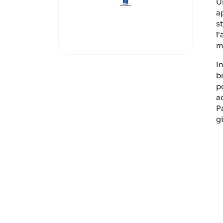
U
a
s
l
m
In
br
p
a
P
g