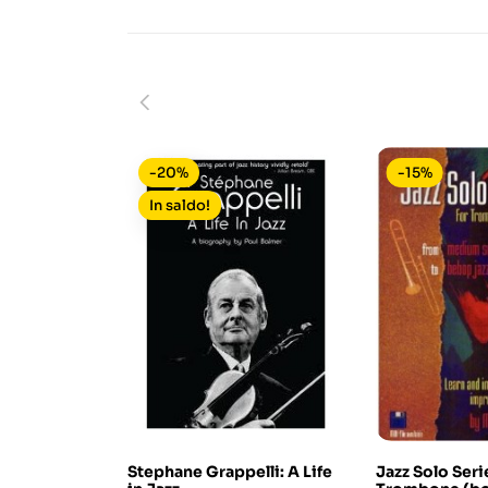
-20%
-15%
In saldo!
Stephane Grappelli: A Life
Jazz Solo Seri