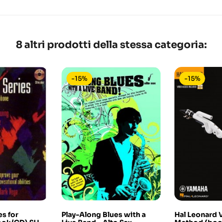
8 altri prodotti della stessa categoria:
-15%
-15%
es for
Play-Along Blues with a
Hal Leonard 