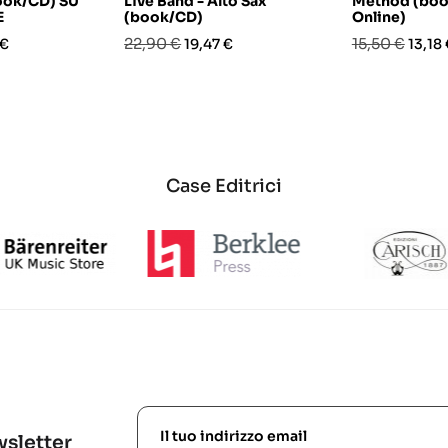
ook/CD) SU
Live Band - Alto Sax
Method (boo
E
(book/CD)
Online)
o
Prezzo
Prezzo
Prezzo
Prezz
22,90 €
15,50 €
 €
19,47 €
13,18
base
base
Case Editrici
ewsletter