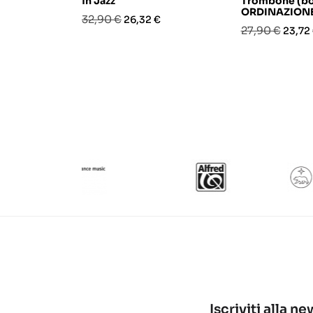
in Jazz
Trombone (b
ORDINAZION
Prezzo
Prezzo
32,90 €
26,32 €
Prezzo
Prezz
27,90 €
23,72
base
base
Iscriviti alla n