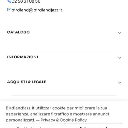
02 58 31 08 56
birdland@birdlandjazz.it
CATALOGO
Pianoforte
Chitarra
INFORMAZIONI
Fiati
Le nostre scuole di musica
Basso e contrabbasso
Carta del Docente
Basi play-along
ACQUISTI & LEGALE
Contatti
Real Books
Diritto di recesso
Il mio account
Big Band
© 2025 Vendita Metodi e Spartiti Musicali Libreria
Condizioni di utilizzo
Offerte
Birdlandjazz.it utilizza i cookie per migliorare la tua
Birdland Milano. P.Iva 12093700156
Privacy & Cookie
esperienza, analizzare il traffico e mostrare annunci
Web Agency Milano
personalizzati. —
Privacy & Cookie Policy
Traccia il tuo ordine