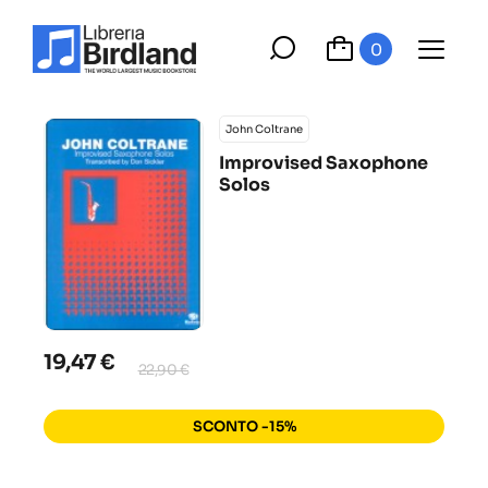
0
John Coltrane
Improvised Saxophone
Solos
19,47 €
22,90 €
SCONTO -15%