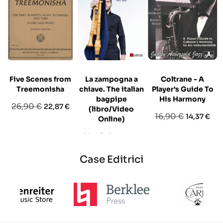
Five Scenes from
La zampogna a
Coltrane - A
Treemonisha
chiave. The italian
Player's Guide To
bagpipe
His Harmony
Prezzo
Prezzo
26,90 €
22,87 €
(libro/Video
Prezzo
Prezzo
16,90 €
14,37 €
base
Online)
base
Prezzo
Prezzo
19,90 €
16,92 €
base
Case Editrici