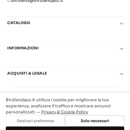
birdland@birdlandjazz.it
CATALOGO
Pianoforte
Chitarra
INFORMAZIONI
Fiati
Le nostre scuole di musica
Basso e contrabbasso
Carta del Docente
Basi play-along
ACQUISTI & LEGALE
Contatti
Real Books
Diritto di recesso
Il mio account
Big Band
© 2025 Vendita Metodi e Spartiti Musicali Libreria
Condizioni di utilizzo
Offerte
Birdlandjazz.it utilizza i cookie per migliorare la tua
Birdland Milano. P.Iva 12093700156
Privacy & Cookie
esperienza, analizzare il traffico e mostrare annunci
Web Agency Milano
personalizzati. —
Privacy & Cookie Policy
Traccia il tuo ordine
Gestisci preferenze
Solo necessari
Aggiungi al carrello