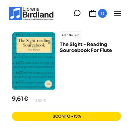
0
Alan Bullard
The Sight - Reading
Sourcebook For Flute
9,61 €
11,30 €
SCONTO -15%