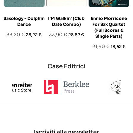
Saxology - Dolphin
I'M Walkin' (Club
Ennio Morricone
Dance
Date Combo)
For Sax Quartet
(Full Scores &
Prezzo
Prezzo
Prezzo
Prezzo
33,20 €
33,90 €
28,22 €
28,82 €
Single Parts)
base
base
Prezzo
Prezzo
21,90 €
18,62 €
base
Case Editrici
Iscriviti alla newsletter