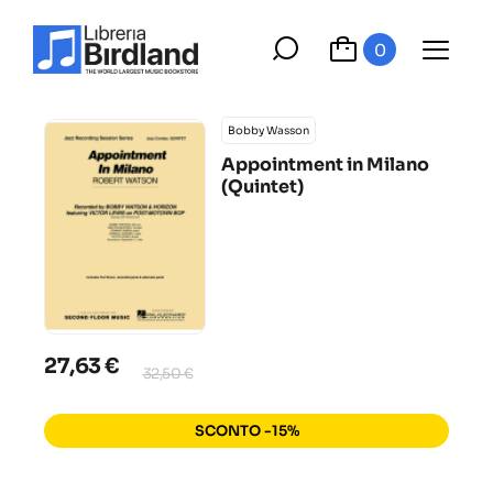
0
Bobby Wasson
Appointment in Milano
(Quintet)
27,63 €
32,50 €
SCONTO -15%