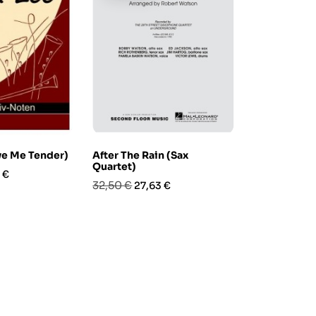
ve Me Tender)
After The Rain (Sax
Standards F
Quartet)
zo
Prezzo
Pre
22,90 €
 €
18,3
Prezzo
Prezzo
32,50 €
27,63 €
base
base