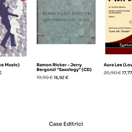
ce Music)
Ramon Ricker - Jerry
Aura Lee (Lo
Bergonzi "Saxology" (CD)
o
Prezzo
Prez
20,90 €
€
17,77
Prezzo
Prezzo
19,90 €
16,92 €
base
base
Case Editrici