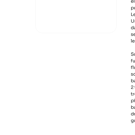
el
p
L
U
d
s
l
S
fu
f
s
b
2
t
p
b
d
g