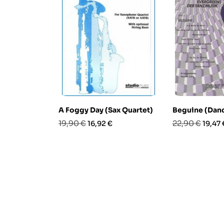
A Foggy Day (Sax Quartet)
Beguine (Dan
Prezzo
Prezzo
Prezzo
Prezz
19,90 €
22,90 €
16,92 €
19,47 
base
base