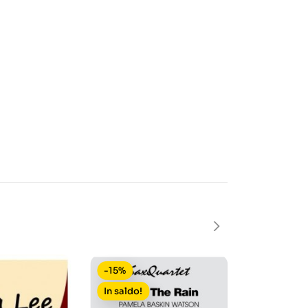
-15%
-20%
In saldo!