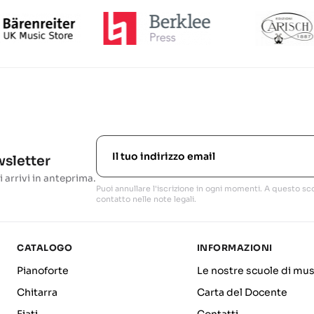
ewsletter
i arrivi in anteprima.
Puoi annullare l'iscrizione in ogni momenti. A questo sco
contatto nelle note legali.
CATALOGO
INFORMAZIONI
Pianoforte
Le nostre scuole di mus
Chitarra
Carta del Docente