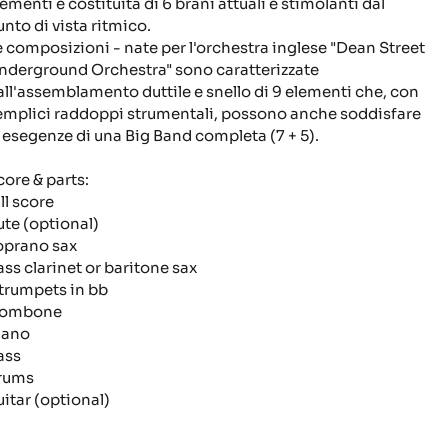
ementi é costituita di 6 brani attuali e stimolanti dal
unto di vista ritmico.
e composizioni - nate per l'orchestra inglese "Dean Street
nderground Orchestra" sono caratterizzate
all'assemblamento duttile e snello di 9 elementi che, con
emplici raddoppi strumentali, possono anche soddisfare
e esegenze di una Big Band completa (7 + 5).
core & parts:
ll score
lute (optional)
oprano sax
ass clarinet or baritone sax
 trumpets in bb
rombone
iano
ass
rums
uitar (optional)