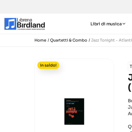
Libri di musica
Home
Quartetti & Combo
Jazz Tonight - Atlan
In saldo!
B
J
A
Q