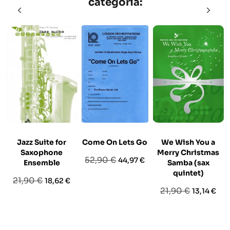
categoria:
Jazz Suite for
Come On Lets Go
We Wish You a
Saxophone
Merry Christmas
Prezzo
Prezzo
52,90 €
44,97 €
Ensemble
Samba (sax
base
quintet)
Prezzo
Prezzo
21,90 €
18,62 €
Prezzo
Prezzo
21,90 €
13,14 €
base
base