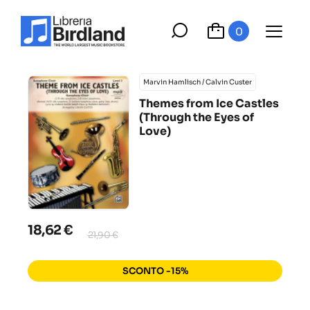
0
Marvin Hamlisch / Calvin Custer
Themes from Ice Castles
(Through the Eyes of
Love)
18,62 €
21,90 €
SCONTO -15%