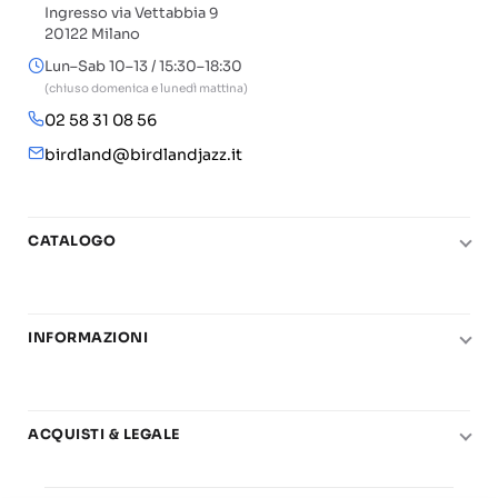
Ingresso via Vettabbia 9
20122 Milano
Lun–Sab 10–13 / 15:30–18:30
(chiuso domenica e lunedì mattina)
02 58 31 08 56
birdland@birdlandjazz.it
CATALOGO
Pianoforte
Chitarra
INFORMAZIONI
Fiati
Le nostre scuole di musica
Basso e contrabbasso
Carta del Docente
Basi play-along
ACQUISTI & LEGALE
Contatti
Real Books
Diritto di recesso
Il mio account