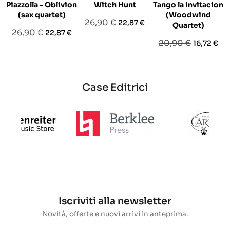
Piazzolla - Oblivion
Witch Hunt
Tango la Invitacion
(sax quartet)
(Woodwind
Prezzo
Prezzo
26,90 €
22,87 €
Quartet)
Prezzo
Prezzo
26,90 €
22,87 €
base
Prezzo
Prezzo
20,90 €
16,72 €
base
base
Case Editrici
Iscriviti alla newsletter
Novità, offerte e nuovi arrivi in anteprima.