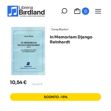
0
Carey Blynton
In Memoriam Django
Reinhardt
10,54 €
12,40 €
SCONTO -15%