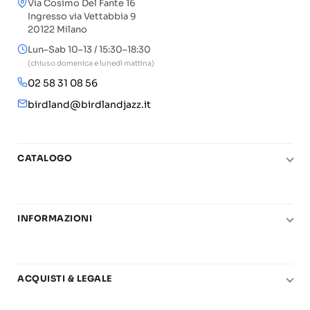
Via Cosimo Del Fante 16
Ingresso via Vettabbia 9
20122 Milano
Lun–Sab 10–13 / 15:30–18:30
(chiuso domenica e lunedì mattina)
02 58 31 08 56
birdland@birdlandjazz.it
CATALOGO
Pianoforte
Chitarra
INFORMAZIONI
Fiati
Le nostre scuole di musica
Basso e contrabbasso
Carta del Docente
Basi play-along
ACQUISTI & LEGALE
Contatti
Real Books