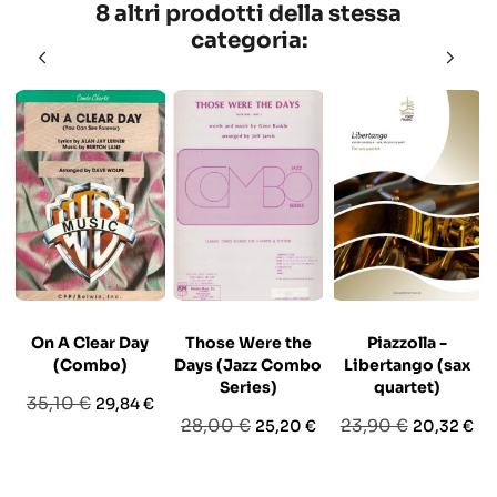
8 altri prodotti della stessa
categoria:
On A Clear Day
Those Were the
Piazzolla -
(Combo)
Days (Jazz Combo
Libertango (sax
Series)
quartet)
Prezzo
Prezzo
35,10 €
29,84 €
Prezzo
Prezzo
Prezzo
Prezzo
28,00 €
23,90 €
25,20 €
20,32 €
base
base
base