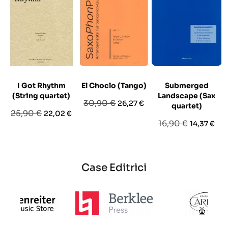
I Got Rhythm
El Choclo (Tango)
Submerged
(String quartet)
Landscape (Sax
Prezzo
Prezzo
30,90 €
26,27 €
quartet)
Prezzo
Prezzo
25,90 €
22,02 €
base
Prezzo
Prezzo
16,90 €
14,37 €
base
base
Case Editrici