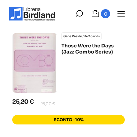
0
Gene Raskin / Jeff Jarvis
Those Were the Days
(Jazz Combo Series)
25,20 €
28,00 €
SCONTO -10%