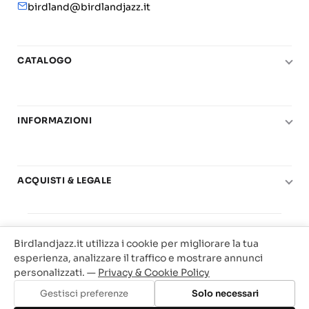
birdland@birdlandjazz.it
CATALOGO
Pianoforte
Chitarra
INFORMAZIONI
Fiati
Le nostre scuole di musica
Basso e contrabbasso
Carta del Docente
Basi play-along
ACQUISTI & LEGALE
Contatti
Real Books
Diritto di recesso
Il mio account
Big Band
© 2025 Vendita Metodi e Spartiti Musicali Libreria
Condizioni di utilizzo
Offerte
Birdlandjazz.it utilizza i cookie per migliorare la tua
Birdland Milano. P.Iva 12093700156
Privacy & Cookie
esperienza, analizzare il traffico e mostrare annunci
Web Agency Milano
personalizzati. —
Privacy & Cookie Policy
Traccia il tuo ordine
Gestisci preferenze
Solo necessari
Aggiungi al carrello