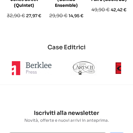
(Quintet)
Ensemble)
Prezzo
Prezzo
49,90 €
42,42 €
Prezzo
Prezzo
Prezzo
Prezzo
32,90 €
29,90 €
27,97 €
14,95 €
base
base
base
Case Editrici
Iscriviti alla newsletter
Novità, offerte e nuovi arrivi in anteprima.