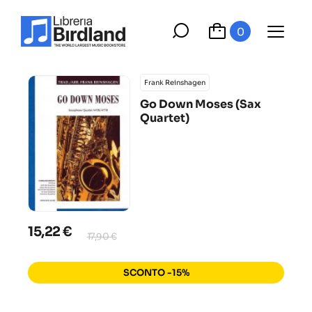
0
Frank Reinshagen
Go Down Moses (Sax
Quartet)
15,22 €
17,90 €
SCONTO -15%