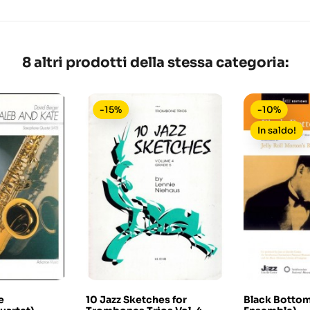
8 altri prodotti della stessa categoria:
-15%
-10%
In saldo!
e
10 Jazz Sketches for
Black Bottom