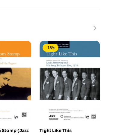
-15%
-15%
 Stomp (Jazz
Tight Like This
Solitaire (S