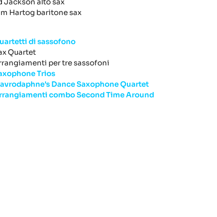
d Jackson alto sax
im Hartog baritone sax
uartetti di sassofono
ax Quartet
rrangiamenti per tre sassofoni
axophone Trios
avrodaphne's Dance Saxophone Quartet
rrangiamenti combo
Second Time Around