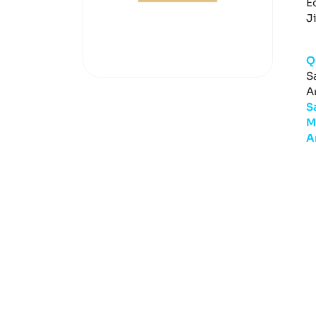
E
J
Q
S
A
S
M
A