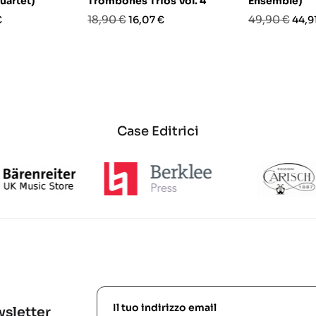
uartet)
Trombones Trios Vol. 4
Ensemble)
o
Prezzo
Prezzo
Prezzo
Prez
18,90 €
49,90 €
€
16,07 €
44,9
base
base
Case Editrici
ewsletter