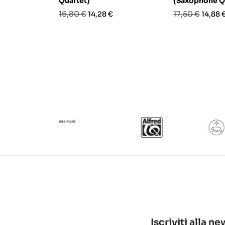
Quartet)
(Saxophone Q
Prezzo
Prezzo
Prezzo
Prezz
16,80 €
17,50 €
14,28 €
14,88 
base
base
Iscriviti alla n