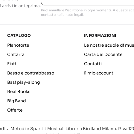
i arrivi in anteprima.
Puoi annullare l'iscrizione in ogni momenti. A questo sco
contatto nelle note legali.
CATALOGO
INFORMAZIONI
Pianoforte
Le nostre scuole di mus
Chitarra
Carta del Docente
Fiati
Contatti
Basso e contrabbasso
Il mio account
Basi play-along
Real Books
Big Band
Offerte
dita Metodi e Spartiti Musicali Libreria Birdland Milano. P.Iva 