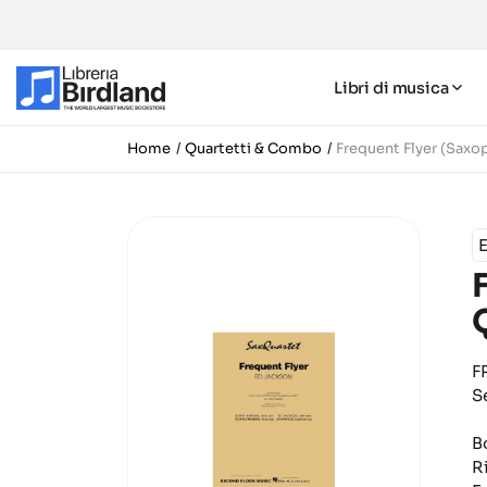
Libri di musica
Home
Quartetti & Combo
Frequent Flyer (Saxo
F
S
B
R