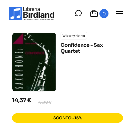
0
Wiberny Heiner
Confidence - Sax
Quartet
14,37 €
16,90 €
SCONTO -15%