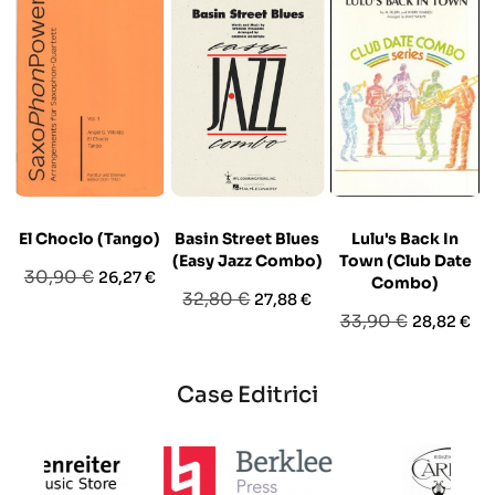
El Choclo (Tango)
Basin Street Blues
Lulu's Back In
(Easy Jazz Combo)
Town (Club Date
Prezzo
Prezzo
30,90 €
26,27 €
Combo)
Prezzo
Prezzo
32,80 €
27,88 €
base
Prezzo
Prezzo
33,90 €
28,82 €
base
base
Case Editrici