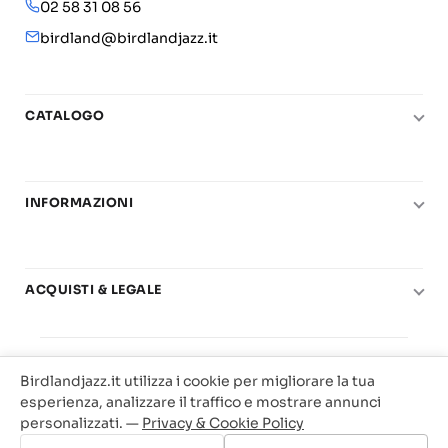
02 58 31 08 56
birdland@birdlandjazz.it
CATALOGO
Pianoforte
Chitarra
INFORMAZIONI
Fiati
Le nostre scuole di musica
Basso e contrabbasso
Carta del Docente
Basi play-along
ACQUISTI & LEGALE
Contatti
Real Books
Diritto di recesso
Il mio account
Big Band
© 2025 Vendita Metodi e Spartiti Musicali Libreria
Condizioni di utilizzo
Offerte
Birdlandjazz.it utilizza i cookie per migliorare la tua
Birdland Milano. P.Iva 12093700156
Privacy & Cookie
esperienza, analizzare il traffico e mostrare annunci
Web Agency Milano
personalizzati. —
Privacy & Cookie Policy
Traccia il tuo ordine