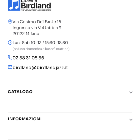
Via Cosimo Del Fante 16
Ingresso via Vettabbia 9
20122 Milano
Lun–Sab 10–13 / 15:30–18:30
(chiuso domenica e lunedì mattina)
02 58 31 08 56
birdland@birdlandjazz.it
CATALOGO
Pianoforte
Chitarra
INFORMAZIONI
Fiati
Le nostre scuole di musica
Basso e contrabbasso