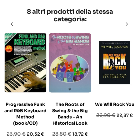
8 altri prodotti della stessa
categoria:
Progressive Funk
The Roots of
We Will Rock You
and R&B Keyboard
Swing & the Big
Prezzo
Prezzo
26,90 €
22,87 €
Method
Bands - An
base
(book/CD)
Historical Look
Prezzo
Prezzo
Prezzo
Prezzo
23,90 €
28,80 €
20,32 €
18,72 €