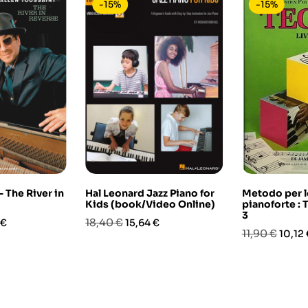
-15%
-15%
- The River in
Hal Leonard Jazz Piano for
Metodo per l
Kids (book/Video Online)
pianoforte : T
3
o
Prezzo
Prezzo
18,40 €
 €
15,64 €
Prezzo
Prezz
11,90 €
10,12 
base
base