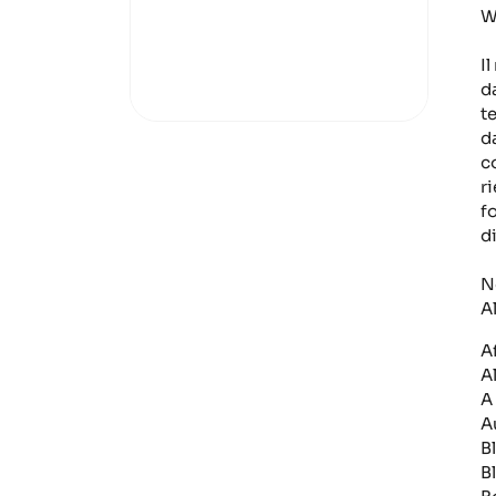
W
I
d
t
d
c
r
f
d
N
A
A
A
A
A
B
B