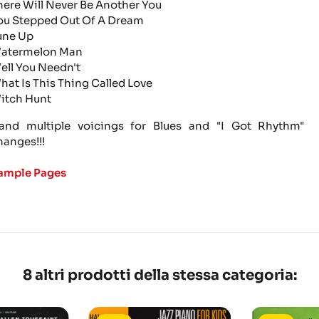
here Will Never Be Another You
ou Stepped Out Of A Dream
une Up
atermelon Man
ell You Needn't
hat Is This Thing Called Love
itch Hunt
..and multiple voicings for Blues and "I Got Rhythm"
hanges!!!
ample Pages
8 altri prodotti della stessa categoria: