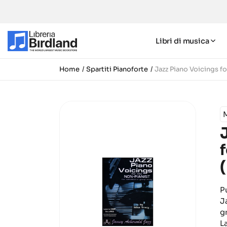
Libri di musica
Home
Spartiti Pianoforte
Jazz Piano Voicings f
P
J
g
L