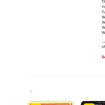
T
Y
T
W
W
W
W
.
c
S