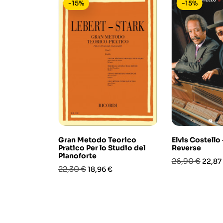
-15%
-15%
Gran Metodo Teorico
Elvis Costello 
Pratico Per lo Studio del
Reverse
Pianoforte
Prezzo
Prezz
26,90 €
22,87
Prezzo
Prezzo
22,30 €
18,96 €
base
base