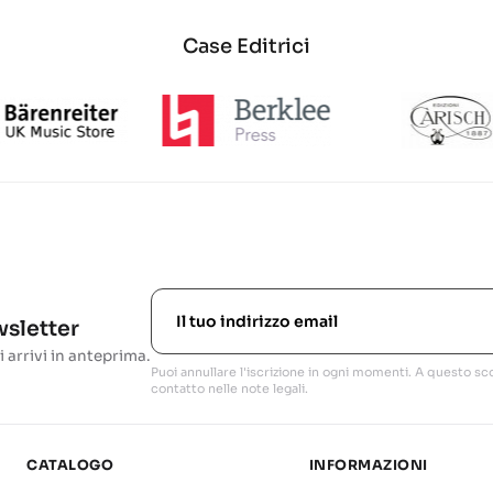
Case Editrici
ewsletter
i arrivi in anteprima.
Puoi annullare l'iscrizione in ogni momenti. A questo sco
contatto nelle note legali.
CATALOGO
INFORMAZIONI