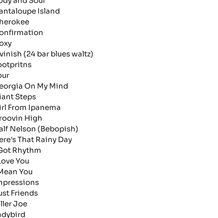
ody and Soul
antaloupe Island
herokee
onfirmation
oxy
lvinish (24 bar blues waltz)
ootpritns
our
eorgia On My Mind
iant Steps
irl From Ipanema
roovin High
alf Nelson (Bebopish)
ere's That Rainy Day
 Got Rhythm
 Love You
 Mean You
mpressions
ust Friends
ller Joe
adybird