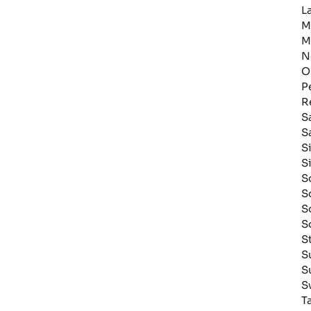
L
M
M
N
O
P
R
S
S
S
S
S
S
S
S
St
S
S
S
T