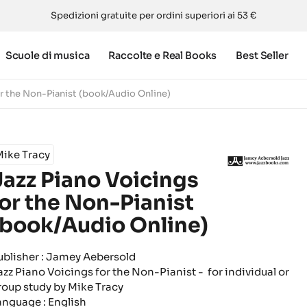
Spedizioni gratuite per ordini superiori ai 53 €
Scuole di musica
Raccolte e Real Books
Best Seller
or the Non-Pianist (book/Audio Online)
Mike Tracy
Jazz Piano Voicings
for the Non-Pianist
(book/Audio Online)
ublisher : Jamey Aebersold
azz Piano Voicings for the Non-Pianist - for individual or
roup study by Mike Tracy
anguage : English