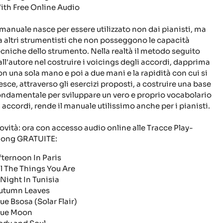
ith Free Online Audio
l manuale nasce per essere utilizzato non dai pianisti, ma
a altri strumentisti che non posseggono le capacità
ecniche dello strumento. Nella realtà il metodo seguito
all'autore nel costruire i voicings degli accordi, dapprima
on una sola mano e poi a due mani e la rapidità con cui si
iesce, attraverso gli esercizi proposti, a costruire una base
ondamentale per sviluppare un vero e proprio vocabolario
i accordi, rende il manuale utilissimo anche per i pianisti.
ovità: ora con accesso audio online alle Tracce Play-
long GRATUITE:
fternoon In Paris
ll The Things You Are
 Night In Tunisia
utumn Leaves
lue Bsosa (Solar Flair)
lue Moon