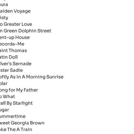
aura
aiden Voyage
isty
o Greater Love
n Green Dolphin Street
ent-up House
ecorda-Me
aint Thomas
atin Doll
ilver's Sernade
ister Sadie
oftly As In A Morning Sunrise
olar
ong for My Father
o What
ell By Starlight
ugar
ummertime
weet Georgia Brown
ake The A Train