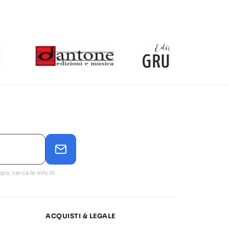
po, cerca le info di
ACQUISTI & LEGALE