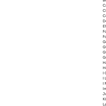
B
C
C
C
D
E
F
F
G
G
G
G
H
H
I
I
I
I
J
Ki
L