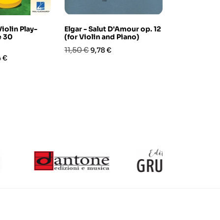
Violin Play-
Elgar - Salut D'Amour op. 12
Italian Song
e 30
(for Violin and Piano)
Along Volu
(book/CD)
Prezzo
Prezzo
11,50 €
9,78 €
zo
Prezzo
Pre
22,90 €
4 €
19,4
base
base