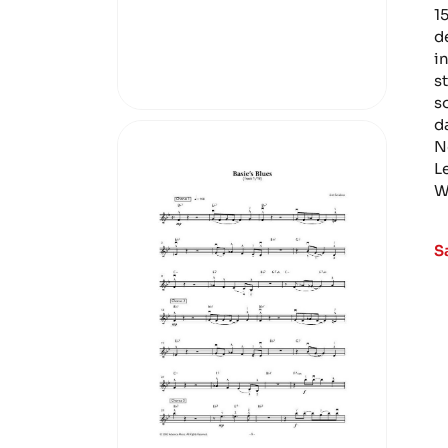
1
d
i
s
s
d
N
L
W
S