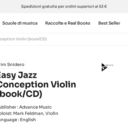
Spedizioni gratuite per ordini superiori ai 53 €
Scuole di musica
Raccolte e Real Books
Best Seller
ception Violin (book/CD)
Jim Snidero
Easy Jazz
Conception Violin
(book/CD)
ublisher : Advance Music
oloist: Mark Feldman, Violin
anguage : English