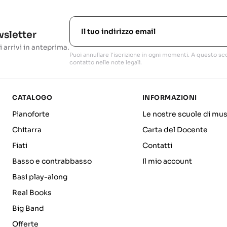
ewsletter
i arrivi in anteprima.
Puoi annullare l'iscrizione in ogni momenti. A questo sco
contatto nelle note legali.
CATALOGO
INFORMAZIONI
Pianoforte
Le nostre scuole di mus
Chitarra
Carta del Docente
Fiati
Contatti
Basso e contrabbasso
Il mio account
Basi play-along
Real Books
Big Band
Offerte