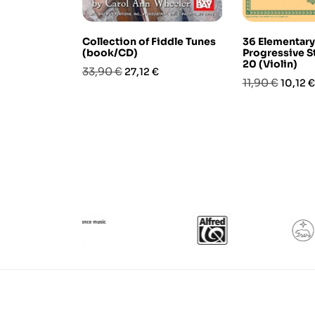
Collection of Fiddle Tunes
36 Elementary
(book/CD)
Progressive S
20 (Violin)
Prezzo
Prezzo
33,90 €
27,12 €
Prezzo
Prezzo
11,90 €
10,12 €
base
base