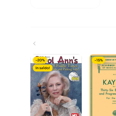
-20%
-15%
In saldo!