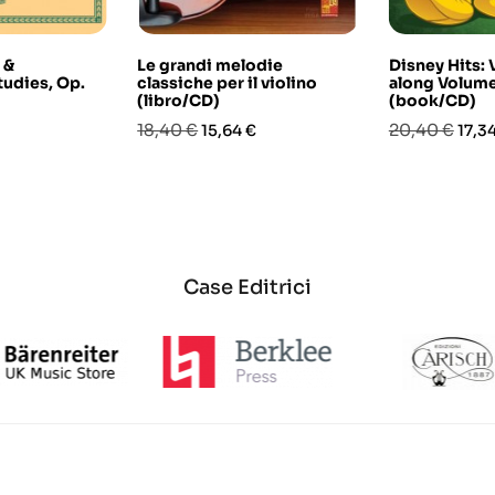
 &
Le grandi melodie
Disney Hits: 
tudies, Op.
classiche per il violino
along Volum
(libro/CD)
(book/CD)
Prezzo
Prezzo
Prezzo
Prez
18,40 €
20,40 €
15,64 €
17,3
base
base
Case Editrici