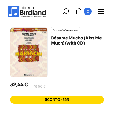
0
Consuelo Velazquez
Bésame Mucho (Kiss Me
Much) (with CD)
32,44 €
49,90 €
SCONTO -35%