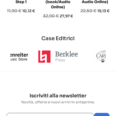
Step 1
(book/Audio
Audio Online)
Online)
Prezzo
Prezzo
Prezzo
Prezzo
11,90 €
22,50 €
10,12 €
19,13 €
Prezzo
Prezzo
32,90 €
27,97 €
base
base
base
Case Editrici
Iscriviti alla newsletter
Novità, offerte e nuovi arrivi in anteprima.