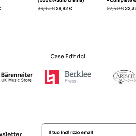
(book/Audio Online)
- Complete w
o
Prezzo
Prezzo
Prezzo
Prez
33,90 €
27,90 €
€
28,82 €
22,3
base
base
Case Editrici
ewsletter