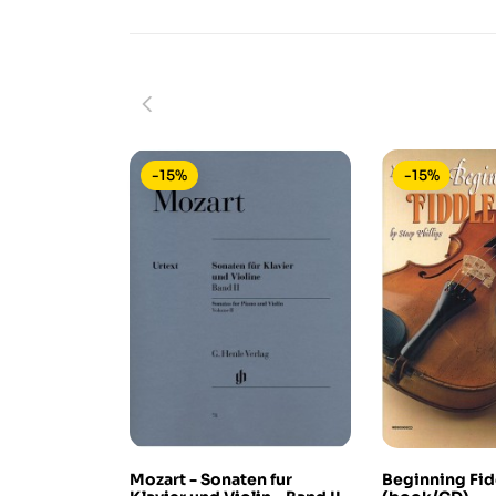
-15%
-15%
Mozart - Sonaten fur
Beginning Fid