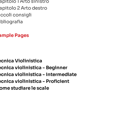
apitolo 1 Arto sinistro
apitolo 2 Arto destro
iccoli consigli
ibliografia
ample Pages
ecnica Violinistica
ecnica violinistica - Beginner
ecnica violinistica - Intermediate
ecnica violinistica - Proficient
ome studiare le scale