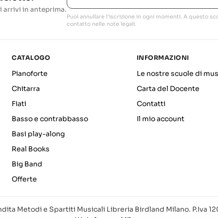
i arrivi in anteprima.
Puoi annullare l'iscrizione in ogni momenti. A questo sco
contatto nelle note legali.
CATALOGO
INFORMAZIONI
Pianoforte
Le nostre scuole di mus
Chitarra
Carta del Docente
Fiati
Contatti
Basso e contrabbasso
Il mio account
Basi play-along
Real Books
Big Band
Offerte
dita Metodi e Spartiti Musicali Libreria Birdland Milano. P.Iva 