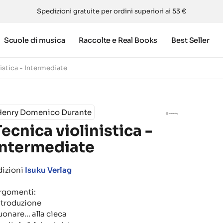
Spedizioni gratuite per ordini superiori ai 53 €
Scuole di musica
Raccolte e Real Books
Best Seller
nistica - Intermediate
Henry Domenico Durante
Tecnica violinistica -
Intermediate
dizioni
Isuku Verlag
rgomenti:
ntroduzione
uonare... alla cieca