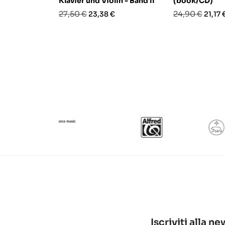
Klavier und Violin - Band II
(book/CD)
Prezzo
Prezzo
Prezzo
Prezz
27,50 €
24,90 €
23,38 €
21,17 
base
base
Iscriviti alla n