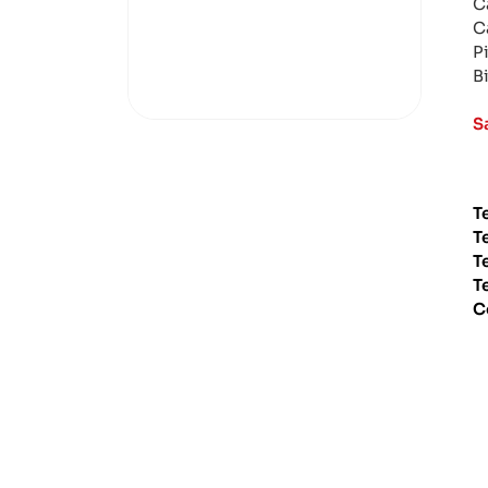
C
C
P
B
S
T
T
T
T
C