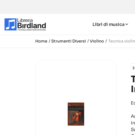
Libri di musica
Home
Strumenti Diversi
Violino
Tecnica violi
E
A
I
S