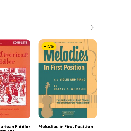
-15%
-15%
erican Fiddler
Melodies in First Position
Gypsy Jazz 