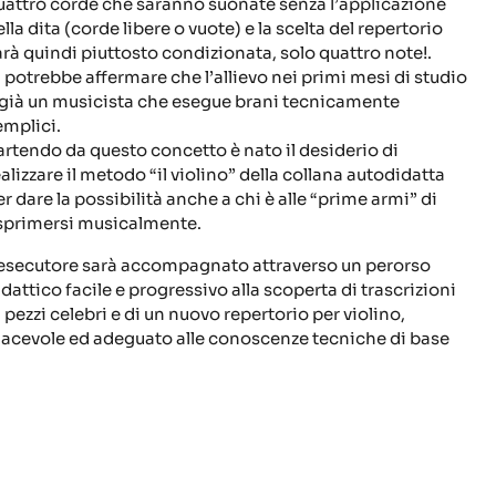
uattro corde che saranno suonate senza l’applicazione
lla dita (corde libere o vuote) e la scelta del repertorio
arà quindi piuttosto condizionata, solo quattro note!.
i potrebbe affermare che l’allievo nei primi mesi di studio
 già un musicista che esegue brani tecnicamente
emplici.
artendo da questo concetto è nato il desiderio di
ealizzare il metodo “il violino” della collana autodidatta
er dare la possibilità anche a chi è alle “prime armi” di
sprimersi musicalmente.
’esecutore sarà accompagnato attraverso un perorso
idattico facile e progressivo alla scoperta di trascrizioni
i pezzi celebri e di un nuovo repertorio per violino,
iacevole ed adeguato alle conoscenze tecniche di base