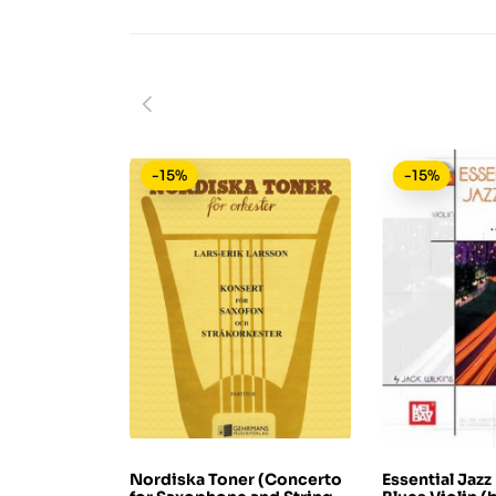
-15%
-15%
Nordiska Toner (Concerto
Essential Jazz