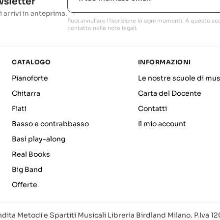
ewsletter
i arrivi in anteprima.
Puoi annullare l'iscrizione in ogni momenti. A questo sco
contatto nelle note legali.
CATALOGO
INFORMAZIONI
Pianoforte
Le nostre scuole di mus
Chitarra
Carta del Docente
Fiati
Contatti
Basso e contrabbasso
Il mio account
Basi play-along
Real Books
Big Band
Offerte
dita Metodi e Spartiti Musicali Libreria Birdland Milano. P.Iva 