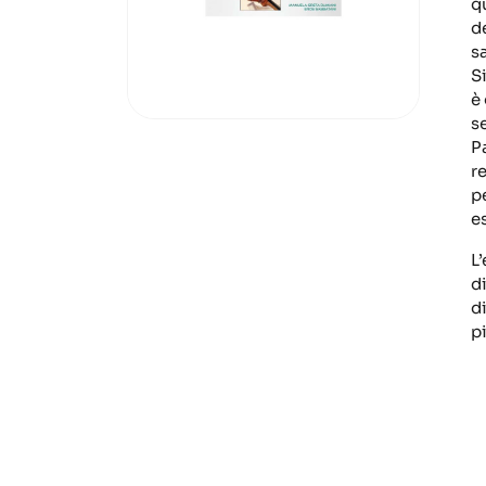
q
de
s
S
è
s
P
r
p
e
L
d
d
p