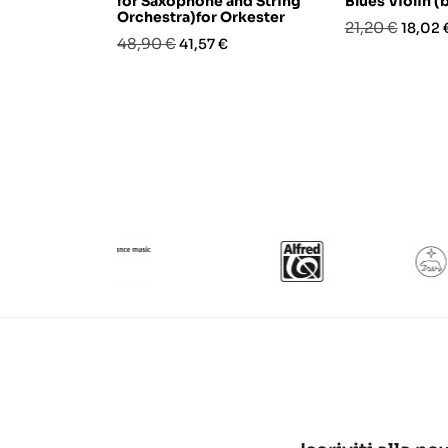
for Saxophone and String
Blues Violin 
Orchestra)for Orkester
Prezzo
Prezz
21,20 €
18,02 
Prezzo
Prezzo
48,90 €
41,57 €
base
base