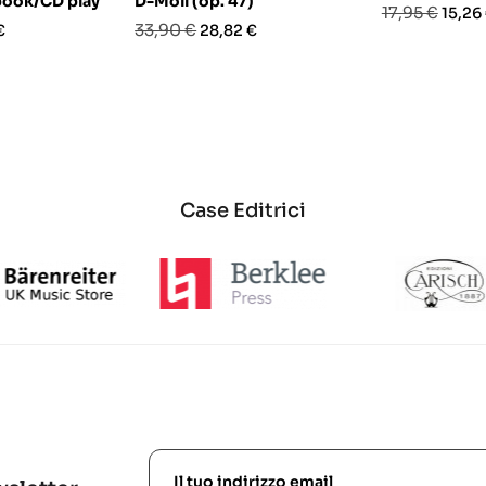
(book/CD play
D-Moll (op. 47)
Prezzo
Prezz
17,95 €
15,26
o
Prezzo
Prezzo
33,90 €
€
28,82 €
base
base
Case Editrici