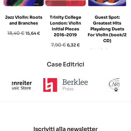
Jazz Violin: Roots
Trinity College
Guest Spot:
and Branches
London: Violin
Greatest Hits
Initial Pieces
Playalong Duets
Prezzo
Prezzo
18,40 €
15,64 €
2016-2019
For Violin (book/2
base
CD)
Prezzo
Prezzo
7,90 €
6,32 €
Prezzo
Prezzo
29,90 €
25,42 €
base
base
Case Editrici
Iscriviti alla newsletter