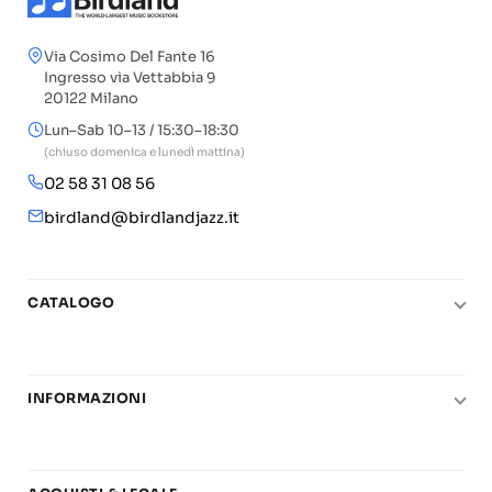
Via Cosimo Del Fante 16
Ingresso via Vettabbia 9
20122 Milano
Lun–Sab 10–13 / 15:30–18:30
(chiuso domenica e lunedì mattina)
02 58 31 08 56
birdland@birdlandjazz.it
CATALOGO
Pianoforte
Chitarra
INFORMAZIONI
Fiati
Le nostre scuole di musica
Basso e contrabbasso
Carta del Docente
Basi play-along