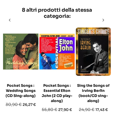
8 altri prodotti della stessa
categoria:
Pocket Songs :
Pocket Songs :
Sing the Songs of
Wedding Songs
Essential Elton
Irving Berlin
(CD Sing-along)
John (2 CD play-
(book/CD sing-
along)
along)
Prezzo
Prezzo
30,90 €
26,27 €
Prezzo
Prezzo
Prezzo
Prezzo
55,80 €
24,90 €
27,90 €
17,43 €
base