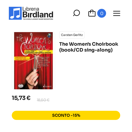
0
Carsten Gerlitz
The Women's Choirbook
(book/CD sing-along)
15,73 €
18,50 €
SCONTO -15%