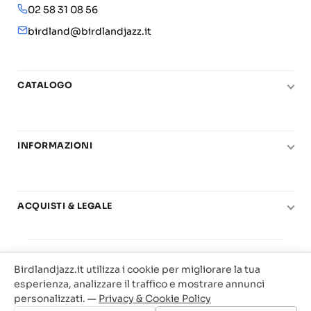
02 58 31 08 56
birdland@birdlandjazz.it
CATALOGO
Pianoforte
Chitarra
INFORMAZIONI
Fiati
Le nostre scuole di musica
Basso e contrabbasso
Carta del Docente
Basi play-along
ACQUISTI & LEGALE
Contatti
Real Books
Diritto di recesso
Il mio account
Big Band
© 2025 Vendita Metodi e Spartiti Musicali Libreria
Condizioni di utilizzo
Offerte
Birdlandjazz.it utilizza i cookie per migliorare la tua
Birdland Milano. P.Iva 12093700156
Privacy & Cookie
esperienza, analizzare il traffico e mostrare annunci
Web Agency Milano
personalizzati. —
Privacy & Cookie Policy
Traccia il tuo ordine