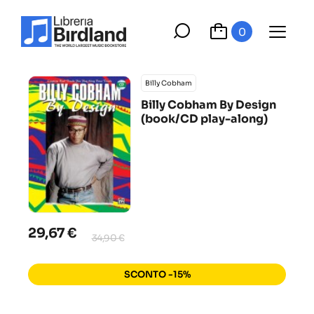
0
Billy Cobham
Billy Cobham By Design
(book/CD play-along)
29,67 €
34,90 €
SCONTO -15%