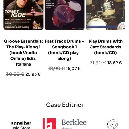
Groove Essentials:
Fast Track Drums -
Play Drums With
The Play-Along 1
Songbook 1
Jazz Standards
(book/Audio
(book/CD play-
(book/CD)
Online) Ediz.
along)
Prezzo
Prezzo
21,90 €
18,62 €
Italiana
Prezzo
Prezzo
18,90 €
16,07 €
base
Prezzo
Prezzo
30,50 €
25,93 €
base
base
Case Editrici