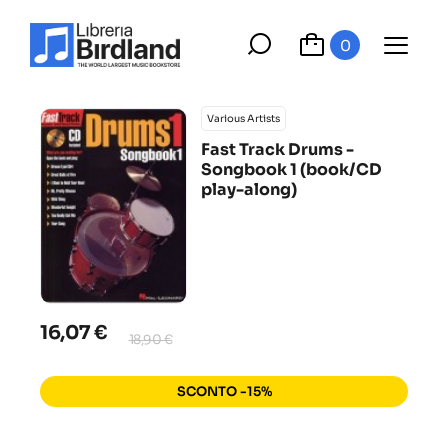
0
Various Artists
Fast Track Drums -
Songbook 1 (book/CD
play-along)
16,07 €
18,90 €
SCONTO -15%