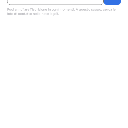
Puoi annullare l'iscrizione in ogni momenti. A questo scopo, cerca le
info di contatto nelle note legali.