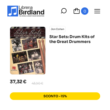
0
Jon Cohan
Star Sets: Drum Kits of
the Great Drummers
37,32 €
43,90 €
SCONTO -15%