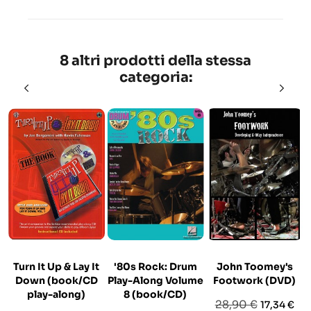
8 altri prodotti della stessa
categoria:
Turn It Up & Lay It
'80s Rock: Drum
John Toomey's
Down (book/CD
Play-Along Volume
Footwork (DVD)
play-along)
8 (book/CD)
Prezzo
Prezzo
28,90 €
17,34 €