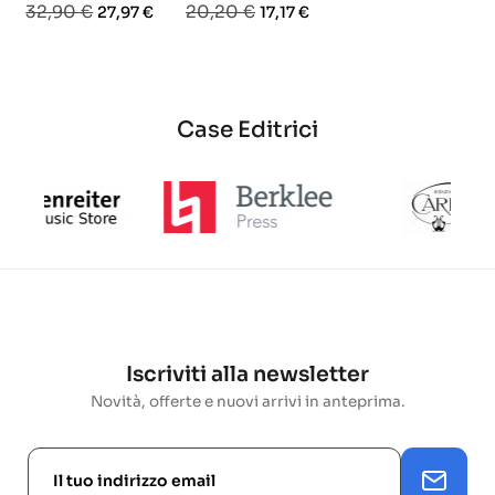
Prezzo
Prezzo
Prezzo
Prezzo
32,90 €
20,20 €
27,97 €
17,17 €
base
base
base
Case Editrici
Iscriviti alla newsletter
Novità, offerte e nuovi arrivi in anteprima.