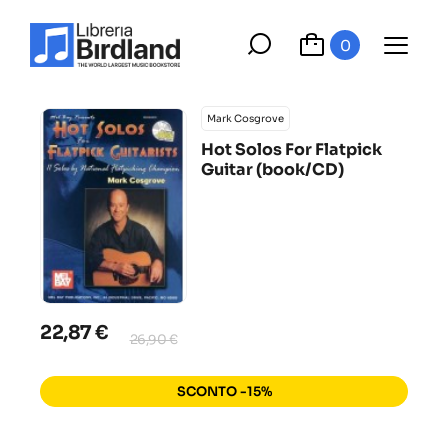
0
Mark Cosgrove
Hot Solos For Flatpick
Guitar (book/CD)
22,87 €
26,90 €
SCONTO -15%