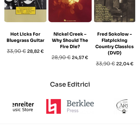
Hot Licks For
Nickel Creek –
Fred Sokolow -
Bluegrass Guitar
Why Should The
Flatpicking
Fire Die?
Country Classics
Prezzo
Prezzo
33,90 €
28,82 €
(DVD)
Prezzo
Prezzo
28,90 €
24,57 €
base
Prezzo
Prezzo
33,90 €
22,04 €
base
base
Case Editrici